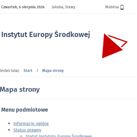
Czwartek,
6 sierpnia 2026
Jakuba, Sławy
Wersja
Mobilna
Instytut Europy Środkowej
- Mapa strony
Jesteś tutaj:
Start
/
Mapa strony
Mapa strony
Menu podmiotowe
Informacje ogólne
Status prawny
Statut Instytutu Europy Środkowej