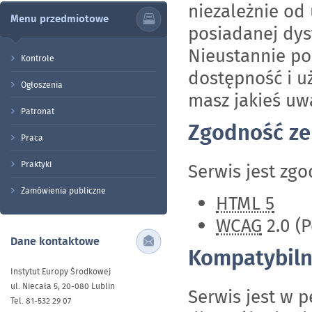
niezależnie od
Menu przedmiotowe
posiadanej dys
Nieustannie po
Kontrole
dostępność i uż
Ogłoszenia
masz jakieś uw
Patronat
Zgodność ze
Praca
Praktyki
Serwis jest zg
Zamówienia publiczne
HTML 5
WCAG
2.0 (
Dane kontaktowe
Kompatybiln
Instytut Europy Środkowej
ul. Niecała 5, 20-080 Lublin
Serwis jest w 
Tel. 81-532 29 07