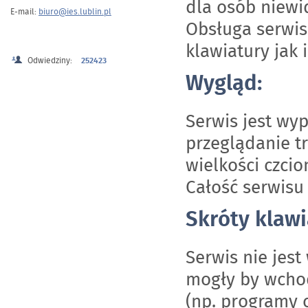
dla osób niew
E-mail:
biuro@ies.lublin.pl
Obsługa serwis
klawiatury jak 
Odwiedziny:
252423
Wygląd:
Serwis jest wy
przeglądanie t
wielkości czcio
Całość serwisu 
Skróty klaw
Serwis nie jes
mogły by wchod
(np. programy 