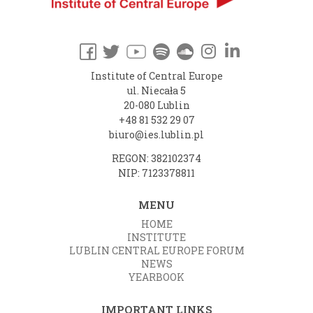
Institute of Central Europe
ul. Niecała 5
20-080 Lublin
+48 81 532 29 07
biuro@ies.lublin.pl
REGON: 382102374
NIP: 7123378811
MENU
HOME
INSTITUTE
LUBLIN CENTRAL EUROPE FORUM
NEWS
YEARBOOK
IMPORTANT LINKS