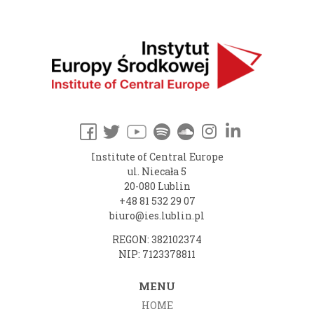
Institute of Central Europe
ul. Niecała 5
20-080 Lublin
+48 81 532 29 07
biuro@ies.lublin.pl
REGON: 382102374
NIP: 7123378811
MENU
HOME