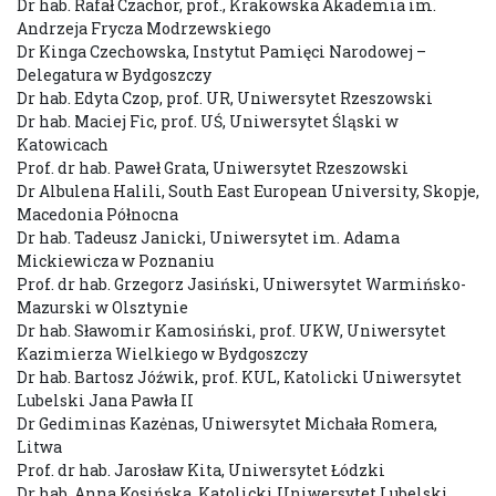
Dr hab. Rafał Czachor, prof., Krakowska Akademia im.
Andrzeja Frycza Modrzewskiego
Dr Kinga Czechowska, Instytut Pamięci Narodowej –
Delegatura w Bydgoszczy
Dr hab. Edyta Czop, prof. UR, Uniwersytet Rzeszowski
Dr hab. Maciej Fic, prof. UŚ, Uniwersytet Śląski w
Katowicach
Prof. dr hab. Paweł Grata, Uniwersytet Rzeszowski
Dr Albulena Halili, South East European University, Skopje,
Macedonia Północna
Dr hab. Tadeusz Janicki, Uniwersytet im. Adama
Mickiewicza w Poznaniu
Prof. dr hab. Grzegorz Jasiński, Uniwersytet Warmińsko-
Mazurski w Olsztynie
Dr hab. Sławomir Kamosiński, prof. UKW, Uniwersytet
Kazimierza Wielkiego w Bydgoszczy
Dr hab. Bartosz Jóźwik, prof. KUL, Katolicki Uniwersytet
Lubelski Jana Pawła II
Dr Gediminas Kazėnas, Uniwersytet Michała Romera,
Litwa
Prof. dr hab. Jarosław Kita, Uniwersytet Łódzki
Dr hab. Anna Kosińska, Katolicki Uniwersytet Lubelski