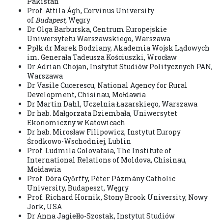
Pakistan
Prof. Attila Ágh, Corvinus University
of
Budapest
,
Węgry
Dr Olga Barburska, Centrum Europejskie
Uniwersytetu Warszawskiego, Warszawa
Ppłk dr Marek Bodziany, Akademia Wojsk Lądowych
im. Generała Tadeusza Kościuszki, Wrocław
Dr Adrian Chojan, Instytut Studiów Politycznych PAN,
Warszawa
Dr Vasile Cucerescu, National Agency for Rural
Development, Chisinau, Mołdawia
Dr Martin Dahl, Uczelnia Łazarskiego, Warszawa
Dr hab. Małgorzata Dziembała, Uniwersytet
Ekonomiczny w Katowicach
Dr hab. Mirosław Filipowicz, Instytut Europy
Środkowo-Wschodniej, Lublin
Prof. Ludmila Golovataia, The Institute of
International Relations of Moldova, Chisinau,
Mołdawia
Prof. Dóra Győrffy, Péter Pázmány Catholic
University, Budapeszt, Węgry
Prof. Richard Hornik, Stony Brook University, Nowy
Jork, USA
Dr Anna Jagiełło-Szostak, Instytut Studiów