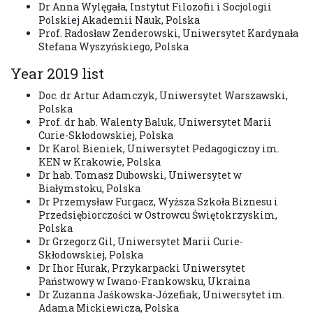
Dr Anna Wylęgała, Instytut Filozofii i Socjologii
Polskiej Akademii Nauk, Polska
Prof. Radosław Zenderowski, Uniwersytet Kardynała
Stefana Wyszyńskiego, Polska
Year 2019 list
Doc. dr Artur Adamczyk, Uniwersytet Warszawski,
Polska
Prof. dr hab. Walenty Baluk, Uniwersytet Marii
Curie-Skłodowskiej, Polska
Dr Karol Bieniek, Uniwersytet Pedagogiczny im.
KEN w Krakowie, Polska
Dr hab. Tomasz Dubowski, Uniwersytet w
Białymstoku, Polska
Dr Przemysław Furgacz, Wyższa Szkoła Biznesu i
Przedsiębiorczości w Ostrowcu Świętokrzyskim,
Polska
Dr Grzegorz Gil, Uniwersytet Marii Curie-
Skłodowskiej, Polska
Dr Ihor Hurak, Przykarpacki Uniwersytet
Państwowy w Iwano-Frankowsku, Ukraina
Dr Zuzanna Jaśkowska-Józefiak, Uniwersytet im.
Adama Mickiewicza, Polska