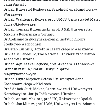
Jana Pawła II
Dr hab. Krzysztof Kozłowski, Szkoła Główna Handlowa w
Warszawie
Dr hab. Waldemar Kozyra, prof. UMCS, Uniwersytet Marii
Curie-Skłodowskiej
Dr hab. Tomasz Krzemiński, prof. UMK, Uniwersytet
Mikołaja Kopernika w Toruniu
Dr Aleksandra Kuczyńska-Zonik, Instytut Europy
Środkowo-Wschodniej
Dr Ostap Kushnir, Uczelnia Łazarskiego w Warszawie
Dr Vitalii Lebediuk, The National University of Ostroh
Academy, Ukraina
Dr hab. Agnieszka Legucka, prof. Akademii Finansów i
Biznesu Vistula / Polski Instytut Spraw
Międzynarodowych
Dr hab. Edyta Majcher-Ociesa, Uniwersytet Jana
Kochanowskiego w Kielcach
Prof. dr hab. Jurij Makar, Czerniowiecki Uniwersytet
Narodowy im. Jurija Fed’kowycza, Ukraina
Dr hab. Antoni Maziarz, prof. UO, Uniwersytet Opolski
Dr hab. Jan Miłosz, prof. UAM, Uniwersytet im. Adama