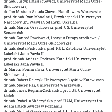
dr hab. Justyna Misiągiewicz, Uniwersytet Marii Curie-
Skłodowskiej
dr Jan Misiuna, Szkoła Główna Handlowa w Warszawie
prof. dr hab. Ivan Monolatii, Przykarpacki Uniwersytet
Narodowy im. Wasyla Stefanyki, Ukraina
dr hab. Marcin Orzechowski, prof. US, Uniwersytet
Szczeciński
dr hab. Konrad Pawłowski, Instytut Europy Środkowej /
Uniwersytet Marii Curie-Skłodowskiej
dr hab. Beata Piskorska, prof. KUL, Katolicki Uniwersytet
Lubelski Jana Pawła II
prof. dr hab. Andrzej Podraza, Katolicki Uniwersytet
Lubelski Jana Pawła II
dr Marcin Pomarański, Uniwersytet Marii Curie-
Skłodowskiej
dr hab. Robert Rajczyk, Uniwersytet Śląski w Katowicach
dr hab. Maciej Raś, Uniwersytet Warszawski
dr hab. Jacek Reginia-Zacharski, prof. UŁ, Uniwersytet
Łódzki
dr hab. Izabella Skórzyńska, prof. UAM, Uniwersytet im.
Adama Mickiewicza w Poznaniu
dr hab. Michał Słowikowski, prof. UŁ, Uniwersytet Łódzki