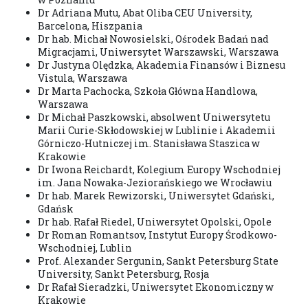
Dr Adriana Mutu, Abat Oliba CEU University,
Barcelona, Hiszpania
Dr hab. Michał Nowosielski, Ośrodek Badań nad
Migracjami, Uniwersytet Warszawski, Warszawa
Dr Justyna Olędzka, Akademia Finansów i Biznesu
Vistula, Warszawa
Dr Marta Pachocka, Szkoła Główna Handlowa,
Warszawa
Dr Michał Paszkowski, absolwent Uniwersytetu
Marii Curie-Skłodowskiej w Lublinie i Akademii
Górniczo-Hutniczej im. Stanisława Staszica w
Krakowie
Dr Iwona Reichardt, Kolegium Europy Wschodniej
im. Jana Nowaka-Jeziorańskiego we Wrocławiu
Dr hab. Marek Rewizorski, Uniwersytet Gdański,
Gdańsk
Dr hab. Rafał Riedel, Uniwersytet Opolski, Opole
Dr Roman Romantsov, Instytut Europy Środkowo-
Wschodniej, Lublin
Prof. Alexander Sergunin, Sankt Petersburg State
University, Sankt Petersburg, Rosja
Dr Rafał Sieradzki, Uniwersytet Ekonomiczny w
Krakowie