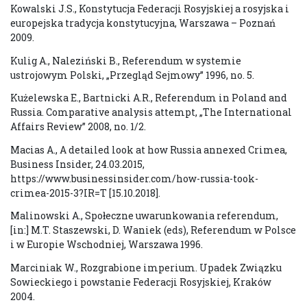
Kowalski J.S., Konstytucja Federacji Rosyjskiej a rosyjska i
europejska tradycja konstytucyjna, Warszawa – Poznań
2009.
Kulig A., Naleziński B., Referendum w systemie
ustrojowym Polski, „Przegląd Sejmowy” 1996, no. 5.
Kużelewska E., Bartnicki A.R., Referendum in Poland and
Russia. Comparative analysis attempt, „The International
Affairs Review” 2008, no. 1/2.
Macias A., A detailed look at how Russia annexed Crimea,
Business Insider, 24.03.2015,
https://www.businessinsider.com/how-russia-took-
crimea-2015-3?IR=T [15.10.2018].
Malinowski A., Społeczne uwarunkowania referendum,
[in:] M.T. Staszewski, D. Waniek (eds), Referendum w Polsce
i w Europie Wschodniej, Warszawa 1996.
Marciniak W., Rozgrabione imperium. Upadek Związku
Sowieckiego i powstanie Federacji Rosyjskiej, Kraków
2004.