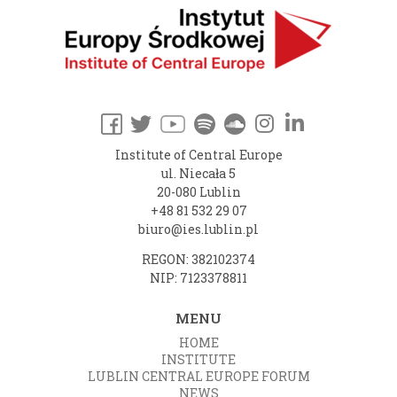
Institute of Central Europe
ul. Niecała 5
20-080 Lublin
+48 81 532 29 07
biuro@ies.lublin.pl
REGON: 382102374
NIP: 7123378811
MENU
HOME
INSTITUTE
LUBLIN CENTRAL EUROPE FORUM
NEWS