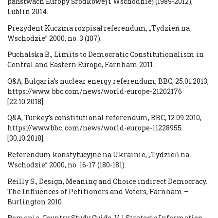
państwach Europy Środkowej i Wschodniej (1989-2012),
Lublin 2014.
Prezydent Kuczma rozpisał referendum, „Tydzień na
Wschodzie” 2000, no. 3 (107).
Puchalska B., Limits to Democratic Constitutionalism in
Central and Eastern Europe, Farnham 2011.
Q&A, Bulgaria’s nuclear energy referendum, BBC, 25.01.2013,
https://www. bbc.com/news/world-europe-21202176
[22.10.2018].
Q&A, Turkey’s constitutional referendum, BBC, 12.09.2010,
https://www.bbc. com/news/world-europe-11228955
[30.10.2018].
Referendum konstytucyjne na Ukrainie, „Tydzień na
Wschodzie” 2000, no. 16-17 (180-181).
Reilly S., Design, Meaning and Choice indirect Democracy.
The Influences of Petitioners and Voters, Farnham –
Burlington 2010.
Romania. Country Study Guide, V. 1 Strategic Information