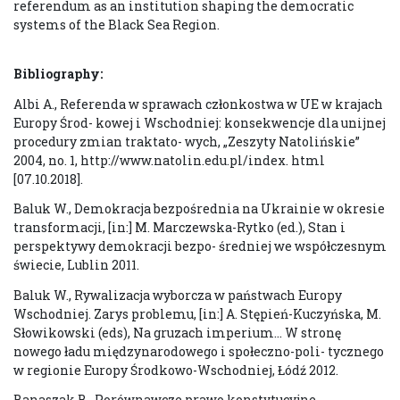
referendum as an institution shaping the democratic
systems of the Black Sea Region.
Bibliography:
Albi A., Referenda w sprawach członkostwa w UE w krajach
Europy Środ- kowej i Wschodniej: konsekwencje dla unijnej
procedury zmian traktato- wych, „Zeszyty Natolińskie”
2004, no. 1, http://www.natolin.edu.pl/index. html
[07.10.2018].
Baluk W., Demokracja bezpośrednia na Ukrainie w okresie
transformacji, [in:] M. Marczewska-Rytko (ed.), Stan i
perspektywy demokracji bezpo- średniej we współczesnym
świecie, Lublin 2011.
Baluk W., Rywalizacja wyborcza w państwach Europy
Wschodniej. Zarys problemu, [in:] A. Stępień-Kuczyńska, M.
Słowikowski (eds), Na gruzach imperium… W stronę
nowego ładu międzynarodowego i społeczno-poli- tycznego
w regionie Europy Środkowo-Wschodniej, Łódź 2012.
Banaszak B., Porównawcze prawo konstytucyjne