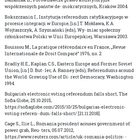
współczesnych państw de- mokratycznych, Kraków 2004.
Bokszczanin I., Instytucja referendum ratyfikacyjnego w
procesie integracji w Europie, [in:] T. Mołdawa, K.A.
Wojtaszczyk, A. Szymański (eds), Wy- miar społeczny
członkostwa Polski w Unii Europejskiej, Warszawa 2003.
Bouissou M., La pratique référendaire en France, „Revue
Internationale de Droit Comparé” 1976, no. 2.
Bradly H.E., Kaplan C.S., Eastern Europe and Former Soviet
Union, [in:] D. But- ler, A. Ranney (eds), Referendums around
the World. Growing Use of Di- rect Democracy, Washington
1994.
Bulgaria’s electronic voting referendum falls short, The
Sofia Globe, 25.10.2015,
https://sofiaglobe.com/2015/10/25/bulgarias-electronic-
voting-referen- dum-falls-short/ [21.11.2018].
Cage S., Ilie L., Romania president accuses government of
power grab, Reu- ters, 05.07.2012,
https://www.reuters.com/article/uk-romania-politics- -