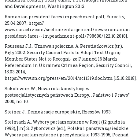
and Developments, Washington 2013.
Romanian president faces impeachment poll, Euractiv,
25.04.2007, https://
www.euractiv.com/section/enlargement/news/romanian-
president-faces- -impeachment-poll/798698/ [22.10.2018].
Rousseau J.J., Umowa społeczna, A. Peretiatkowicz (tr.),
Kęty 2002. Security Council Fails to Adopt Text Urging
Member States Not to Recogni- ze Planned 16 March
Referendum in Ukraine’s Crimea Region, Security Council,
15.03.2014,
https://www.un.org/press/en/2014/sc11319.doc.htm [15.10.2018].
Sokolewicz W., Nowa rola konstytucji w
postsocjalistycznych państwach Europy, „Państwo i Prawo”
2000, no. 10.
Steiner J., Demokracje europejskie, Rzeszów 1993.
Stelmach A., Wybory parlamentarne w Rosji (12 grudnia
1993), [in:] S. Zyborowicz (ed.), Polska i państwa sąsiedzkie.
Wybory parlamentarne i prezydenckie 1993-1995, Poznań