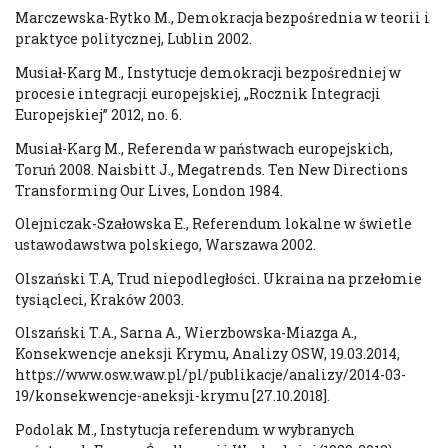
Marczewska-Rytko M., Demokracja bezpośrednia w teorii i
praktyce politycznej, Lublin 2002.
Musiał-Karg M., Instytucje demokracji bezpośredniej w
procesie integracji europejskiej, „Rocznik Integracji
Europejskiej” 2012, no. 6.
Musiał-Karg M., Referenda w państwach europejskich,
Toruń 2008. Naisbitt J., Megatrends. Ten New Directions
Transforming Our Lives, London 1984.
Olejniczak-Szałowska E., Referendum lokalne w świetle
ustawodawstwa polskiego, Warszawa 2002.
Olszański T.A, Trud niepodległości. Ukraina na przełomie
tysiącleci, Kraków 2003.
Olszański T.A., Sarna A., Wierzbowska-Miazga A.,
Konsekwencje aneksji Krymu, Analizy OSW, 19.03.2014,
https://www.osw.waw.pl/pl/publikacje/analizy/2014-03-
19/konsekwencje-aneksji-krymu [27.10.2018].
Podolak M., Instytucja referendum w wybranych