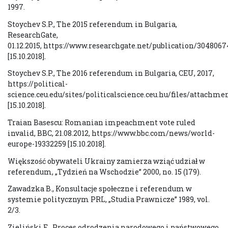
1997.
Stoychev S.P., The 2015 referendum in Bulgaria,
ResearchGate,
01.12.2015, https://www.researchgate.net/publication/3048
[15.10.2018].
Stoychev S.P., The 2016 referendum in Bulgaria, CEU, 2017,
https://political-
science.ceu.edu/sites/politicalscience.ceu.hu/files/attachm
[15.10.2018].
Traian Basescu: Romanian impeachment vote ruled
invalid, BBC, 21.08.2012, https://www.bbc.com/news/world-
europe-19332259 [15.10.2018].
Większość obywateli Ukrainy zamierza wziąć udział w
referendum, „Tydzień na Wschodzie” 2000, no. 15 (179).
Zawadzka B., Konsultacje społeczne i referendum w
systemie politycznym PRL, „Studia Prawnicze” 1989, vol.
2/3.
Zieliński E., Proces odrodzenia narodowego i państwowego