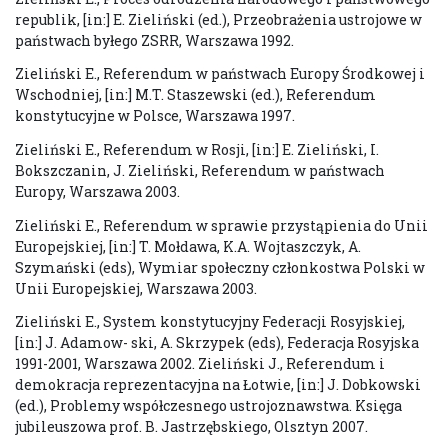
republik, [in:] E. Zieliński (ed.), Przeobrażenia ustrojowe w
państwach byłego ZSRR, Warszawa 1992.
Zieliński E., Referendum w państwach Europy Środkowej i
Wschodniej, [in:] M.T. Staszewski (ed.), Referendum
konstytucyjne w Polsce, Warszawa 1997.
Zieliński E., Referendum w Rosji, [in:] E. Zieliński, I.
Bokszczanin, J. Zieliński, Referendum w państwach
Europy, Warszawa 2003.
Zieliński E., Referendum w sprawie przystąpienia do Unii
Europejskiej, [in:] T. Mołdawa, K.A. Wojtaszczyk, A.
Szymański (eds), Wymiar społeczny członkostwa Polski w
Unii Europejskiej, Warszawa 2003.
Zieliński E., System konstytucyjny Federacji Rosyjskiej,
[in:] J. Adamow- ski, A. Skrzypek (eds), Federacja Rosyjska
1991-2001, Warszawa 2002. Zieliński J., Referendum i
demokracja reprezentacyjna na Łotwie, [in:] J. Dobkowski
(ed.), Problemy współczesnego ustrojoznawstwa. Księga
jubileuszowa prof. B. Jastrzębskiego, Olsztyn 2007.