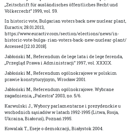
„Zeitschrift für ausländisches öffentliches Recht und
Völkerrecht” 1999, vol. 59.
In historic vote, Bulgarian voters back new nuclear plant,
Euractiv, 28.01.2013,
https://www.euractiv.com/section/elections/news/in-
historic-vote-bulga- rian-voters-back-new-nuclear-plant/
Accessed [12.10.2018].
Jabłoński M., Referendum de lege lata i de lege ferenda,
„Przegląd Prawa i Administracji” 1997, vol. XXXIX.
Jabłoński M., Referendum ogólnokrajowe w polskim
prawie konstytucyjnym, Wrocław 2001.
Jabłoński M., Referendum ogólnokrajowe. Wybrane
zagadnienia, „Palestra” 2003, no. 5/6.
Karwulski J., Wybory parlamentarne i prezydenckie u
wschodnich sąsiadów w latach 1992-1995 (Litwa, Rosja,
Ukraina, Białoruś), Poznań 1995.
Kowalak T., Eseje o demokracji, Białystok 2004.