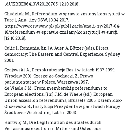
idUKBRE86413W20120705 [12.10.2018].
Chudziak M., Referendum w sprawie zmiany konstytucji w
Turcji, Ana- lizy OSW, 18.04.2017,
https://www.osw.waw.pl/pl/publikacje/anali- zy/2017-04-
18/referendum-w-sprawie-zmiany-konstytucji-w-turcji
[12.10.2018].
Culic I., Romania, [in:] A. Auer, A. Bützer (eds), Direct
democracy: The Eastern and Central Experience, Sydney
2001.
Czajowski A., Demokratyzacja Rosji w latach 1987-1999,
Wrocław 2001. Czeszejko-Sochacki Z., Prawo
parlamentarne w Polsce, Warszawa 1997.
de Waele J.M., From membership referendums to
European elections, [in:] J.M. de Waele (ed.), European
Union accession referendums, Brussels 2005. Dziemidok-
Olszewska B., Instytucja Prezydenta w państwach Europy
Środkowo-Wschodniej, Lublin 2003.
Hartwig M., Die Legitimation des Staates durch
Verfassungsrezeption in Mittel- und Osteuropa,