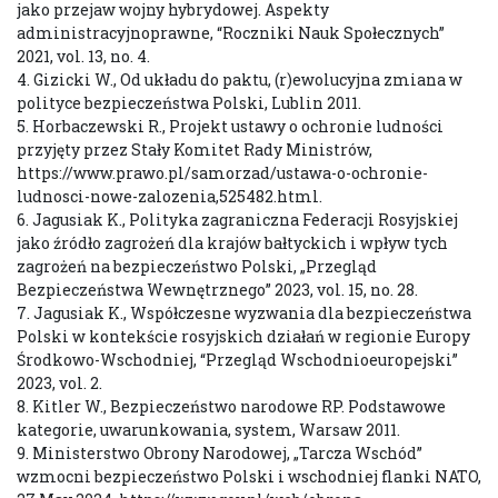
jako przejaw wojny hybrydowej. Aspekty
administracyjnoprawne, “Roczniki Nauk Społecznych”
2021, vol. 13, no. 4.
4. Gizicki W., Od układu do paktu, (r)ewolucyjna zmiana w
polityce bezpieczeństwa Polski, Lublin 2011.
5. Horbaczewski R., Projekt ustawy o ochronie ludności
przyjęty przez Stały Komitet Rady Ministrów,
https://www.prawo.pl/samorzad/ustawa-o-ochronie-
ludnosci-nowe-zalozenia,525482.html.
6. Jagusiak K., Polityka zagraniczna Federacji Rosyjskiej
jako źródło zagrożeń dla krajów bałtyckich i wpływ tych
zagrożeń na bezpieczeństwo Polski, „Przegląd
Bezpieczeństwa Wewnętrznego” 2023, vol. 15, no. 28.
7. Jagusiak K., Współczesne wyzwania dla bezpieczeństwa
Polski w kontekście rosyjskich działań w regionie Europy
Środkowo-Wschodniej, “Przegląd Wschodnioeuropejski”
2023, vol. 2.
8. Kitler W., Bezpieczeństwo narodowe RP. Podstawowe
kategorie, uwarunkowania, system, Warsaw 2011.
9. Ministerstwo Obrony Narodowej, „Tarcza Wschód”
wzmocni bezpieczeństwo Polski i wschodniej flanki NATO,