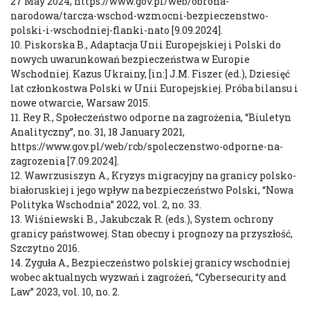
27 May 2024, https://www.gov.pl/web/obrona-
narodowa/tarcza-wschod-wzmocni-bezpieczenstwo-
polski-i-wschodniej-flanki-nato [9.09.2024].
10. Piskorska B., Adaptacja Unii Europejskiej i Polski do
nowych uwarunkowań bezpieczeństwa w Europie
Wschodniej. Kazus Ukrainy, [in:] J.M. Fiszer (ed.), Dziesięć
lat członkostwa Polski w Unii Europejskiej. Próba bilansu i
nowe otwarcie, Warsaw 2015.
11. Rey R., Społeczeństwo odporne na zagrożenia, “Biuletyn
Analityczny”, no. 31, 18 January 2021,
https://www.gov.pl/web/rcb/spoleczenstwo-odporne-na-
zagrozenia [7.09.2024].
12. Wawrzusiszyn A., Kryzys migracyjny na granicy polsko-
białoruskiej i jego wpływ na bezpieczeństwo Polski, “Nowa
Polityka Wschodnia” 2022, vol. 2, no. 33.
13. Wiśniewski B., Jakubczak R. (eds.), System ochrony
granicy państwowej. Stan obecny i prognozy na przyszłość,
Szczytno 2016.
14. Zyguła A., Bezpieczeństwo polskiej granicy wschodniej
wobec aktualnych wyzwań i zagrożeń, “Cybersecurity and
Law” 2023, vol. 10, no. 2.