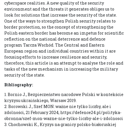
cyberspace realities. A new quality of the security
environment and the threats it generates obliges us to
look for solutions that increase the security of the state.
One of the ways to strengthen Polish security relates to
border protection, so the concept of strengthening the
Polish eastern border has become an impetus for scientific
reflection on the national deterrence and defence
program Tarcza Wschód. The Central and Eastern
European region and individual countries within it are
focusing efforts to increase resilience and security,
therefore, this article is an attempt to analyse the role and
tasks of the new mechanism in increasing the military
security of the state.
Bibliography:
1. Bornio J., Bezpieczeństwo narodowe Polski w kontekście
kryzysu ukraińskiego, Warsaw 2019.
2. Borowski J., Szef MON: ważne nie tylko liczby, ale i
zdolności, 21 February 2024, https://defence24.pl/polityka-
obronna/szef-mon-wazne-nie-tylko-liczby-ale-i-zdolnosci
3. Chochowski K., Kryzys na granicy polsko-białoruskiej