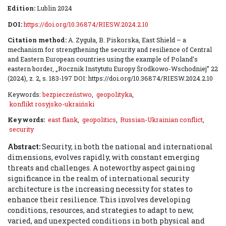
Edition:
Lublin 2024
DOI:
https://doi.org/10.36874/RIESW.2024.2.10
Citation method:
A. Zyguła, B. Piskorska, East Shield – a
mechanism for strengthening the security and resilience of Central
and Eastern European countries using the example of Poland’s
eastern border, „Rocznik Instytutu Europy Środkowo-Wschodniej” 22
(2024), z. 2, s. 183-197 DOI: https://doi.org/10.36874/RIESW.2024.2.10
Keywords:
bezpieczeństwo
,
geopolityka
,
konflikt rosyjsko-ukraiński
Keywords:
east flank
,
geopolitics
,
Russian-Ukrainian conflict
,
security
Abstract:
Security, in both the national and international
dimensions, evolves rapidly, with constant emerging
threats and challenges. A noteworthy aspect gaining
significance in the realm of international security
architecture is the increasing necessity for states to
enhance their resilience. This involves developing
conditions, resources, and strategies to adapt to new,
varied, and unexpected conditions in both physical and