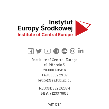
Institute of Central Europe
ul. Niecała 5
20-080 Lublin
+48 81 532 29 07
biuro@ies.lublin.pl
REGON: 382102374
NIP: 7123378811
MENU