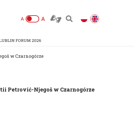
A
A
LUBLIN FORUM 2026
jegoš w Czarnogórze
tii Petrović-Njegoš w Czarnogórze