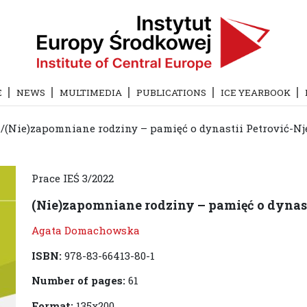
E
NEWS
MULTIMEDIA
PUBLICATIONS
ICE YEARBOOK
s
/
(Nie)zapomniane rodziny – pamięć o dynastii Petrović-N
Prace IEŚ 3/2022
(Nie)zapomniane rodziny – pamięć o dynas
Agata Domachowska
ISBN:
978-83-66413-80-1
Number of pages:
61
Format:
135x200