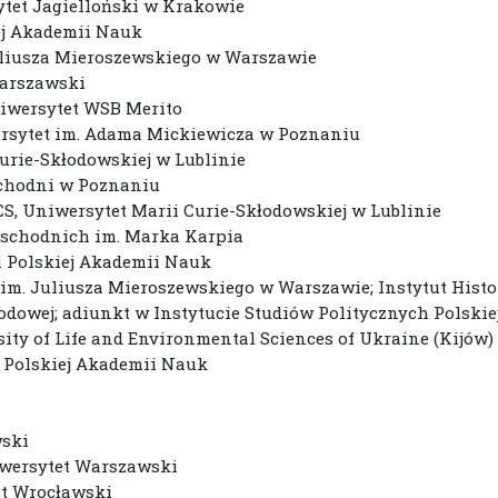
sytet Jagielloński w Krakowie
iej Akademii Nauk
Juliusza Mieroszewskiego w Warszawie
 Warszawski
niwersytet WSB Merito
rsytet im. Adama Mickiewicza w Poznaniu
Curie-Skłodowskiej w Lublinie
Zachodni w Poznaniu
S, Uniwersytet Marii Curie-Skłodowskiej w Lublinie
Wschodnich im. Marka Karpia
ii Polskiej Akademii Nauk
 im. Juliusza Mieroszewskiego w Warszawie; Instytut Histo
odowej; adiunkt w Instytucie Studiów Politycznych Polski
ity of Life and Environmental Sciences of Ukraine (Kijów)
i Polskiej Akademii Nauk
wski
wersytet Warszawski
et Wrocławski