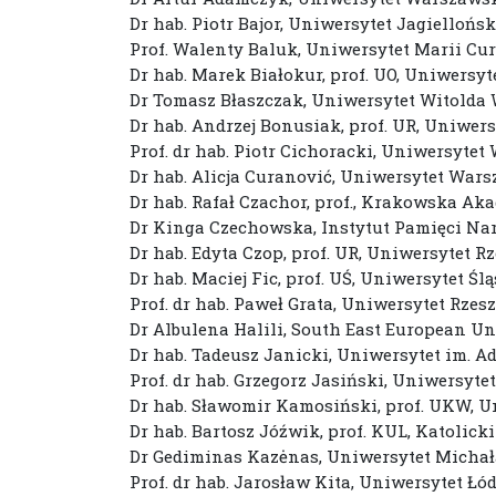
Dr hab. Piotr Bajor, Uniwersytet Jagiellońsk
Prof. Walenty Baluk, Uniwersytet Marii Cu
Dr hab. Marek Białokur, prof. UO, Uniwersyt
Dr Tomasz Błaszczak, Uniwersytet Witolda 
Dr hab. Andrzej Bonusiak, prof. UR, Uniwer
Prof. dr hab. Piotr Cichoracki, Uniwersytet
Dr hab. Alicja Curanović, Uniwersytet War
Dr hab. Rafał Czachor, prof., Krakowska A
Dr Kinga Czechowska, Instytut Pamięci Na
Dr hab. Edyta Czop, prof. UR, Uniwersytet R
Dr hab. Maciej Fic, prof. UŚ, Uniwersytet Ś
Prof. dr hab. Paweł Grata, Uniwersytet Rzes
Dr Albulena Halili, South East European Un
Dr hab. Tadeusz Janicki, Uniwersytet im.
Prof. dr hab. Grzegorz Jasiński, Uniwersy
Dr hab. Sławomir Kamosiński, prof. UKW, 
Dr hab. Bartosz Jóźwik, prof. KUL, Katolick
Dr Gediminas Kazėnas, Uniwersytet Michał
Prof. dr hab. Jarosław Kita, Uniwersytet Łó