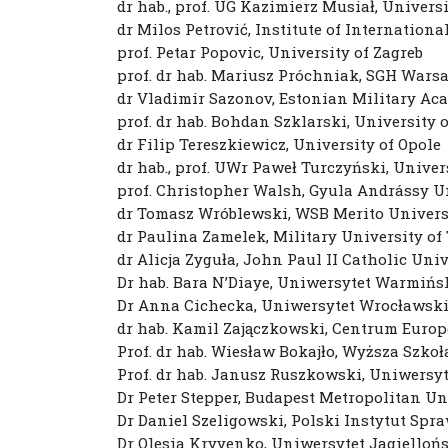
dr hab., prof. UG Kazimierz Musiał, Univers
dr Milos Petrović, Institute of Internation
prof. Petar Popovic, University of Zagreb
prof. dr hab. Mariusz Próchniak, SGH Wars
dr Vladimir Sazonov, Estonian Military Aca
prof. dr hab. Bohdan Szklarski, University
dr Filip Tereszkiewicz, University of Opole
dr hab., prof. UWr Paweł Turczyński, Unive
prof. Christopher Walsh, Gyula Andrássy Un
dr Tomasz Wróblewski, WSB Merito Univers
dr Paulina Zamelek, Military University o
dr Alicja Zyguła, John Paul II Catholic Univ
Dr hab. Bara N’Diaye, Uniwersytet Warmiń
Dr Anna Cichecka, Uniwersytet Wrocławsk
dr hab. Kamil Zajączkowski, Centrum Euro
Prof. dr hab. Wiesław Bokajło, Wyższa Szk
Prof. dr hab. Janusz Ruszkowski, Uniwersyt
Dr Peter Stepper, Budapest Metropolitan Un
Dr Daniel Szeligowski, Polski Instytut S
Dr Olesia Kryvenko, Uniwersytet Jagielloń