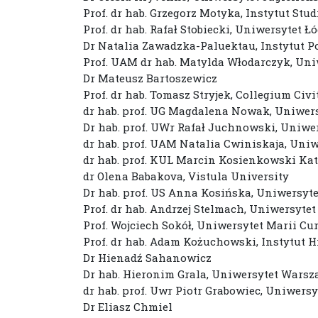
Prof. dr hab. Grzegorz Motyka, Instytut S
Prof. dr hab. Rafał Stobiecki, Uniwersytet Ł
Dr Natalia Zawadzka-Paluektau, Instytut 
Prof. UAM dr hab. Matylda Włodarczyk, Un
Dr Mateusz Bartoszewicz
Prof. dr hab. Tomasz Stryjek, Collegium Ci
dr hab. prof. UG Magdalena Nowak, Uniwer
Dr hab. prof. UWr Rafał Juchnowski, Uniwe
dr hab. prof. UAM Natalia Cwiniskaja, Un
dr hab. prof. KUL Marcin Kosienkowski Kat
dr Olena Babakova, Vistula University
Dr hab. prof. US Anna Kosińska, Uniwersyte
Prof. dr hab. Andrzej Stelmach, Uniwersyt
Prof. Wojciech Sokół, Uniwersytet Marii Cu
Prof. dr hab. Adam Kożuchowski, Instytut 
Dr Hienadź Sahanowicz
Dr hab. Hieronim Grala, Uniwersytet Wars
dr hab. prof. Uwr Piotr Grabowiec, Uniwers
Dr Eliasz Chmiel