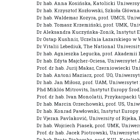
Dr hab. Anna Kosińska, Katolicki Uniwersyt
Dr hab. Krzysztof Kozłowski, Szkoła Głów
Dr hab. Waldemar Kozyra, prof. UMCS, Uniw
Dr hab. Tomasz Krzemiński, prof. UMK, Un
Dr Aleksandra Kuczyńska-Zonik, Instytut
Dr Ostap Kushnir, Uczelnia Łazarskiego w
Dr Vitalii Lebediuk, The National Universi
Dr hab. Agnieszka Legucka, prof. Akademii
Dr hab. Edyta Majcher-Ociesa, Uniwersyte
Prof. dr hab. Jurij Makar, Czerniowiecki U
Dr hab. Antoni Maziarz, prof. UO, Uniwersyt
Dr hab. Jan Miłosz, prof. UAM, Uniwersyte
Phd Miklós Mitrovits, Instytut Europy Śro
Prof. dr hab. Ivan Monolatii, Przykarpack
Dr hab. Marcin Orzechowski, prof. US, Uniw
Dr hab. Konrad Pawłowski, Instytut Europy
Dr Vjeran Pavlaković, University of Rijeka,
Dr hab. Wojciech Piasek, prof. UMK, Uniwe
Prof. dr hab. Jacek Piotrowski, Uniwersyte
Dr hab. Beata Piskorska, prof. KUL, Katolic