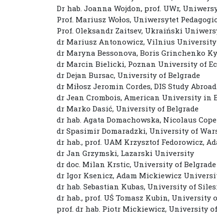
Dr hab. Joanna Wojdon, prof. UWr, Uniwers
Prof. Mariusz Wołos, Uniwersytet Pedagogi
Prof. Oleksandr Zaitsev, Ukraiński Uniwers
dr Mariusz Antonowicz, Vilnius University
dr Maryna Bessonova, Boris Grinchenko Ky
dr Marcin Bielicki, Poznan University of 
dr Dejan Bursac, University of Belgrade
dr Miłosz Jeromin Cordes, DIS Study Abroad
dr Jean Crombois, American University in 
dr Marko Dasić, University of Belgrade
dr hab. Agata Domachowska, Nicolaus Cope
dr Spasimir Domaradzki, University of Wars
dr hab., prof. UAM Krzysztof Fedorowicz, 
dr Jan Grzymski, Lazarski University
dr doc. Milan Krstic, University of Belgrade
dr Igor Ksenicz, Adam Mickiewicz Universi
dr hab. Sebastian Kubas, University of Sile
dr hab., prof. UŚ Tomasz Kubin, University 
prof. dr hab. Piotr Mickiewicz, University 