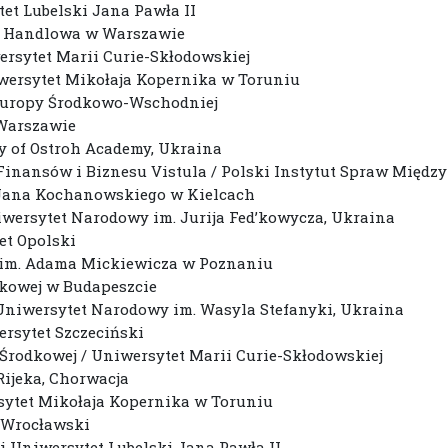
et Lubelski Jana Pawła II
na Handlowa w Warszawie
ersytet Marii Curie-Skłodowskiej
iwersytet Mikołaja Kopernika w Toruniu
 Europy Środkowo-Wschodniej
 Warszawie
ty of Ostroh Academy, Ukraina
 Finansów i Biznesu Vistula / Polski Instytut Spraw Międ
t Jana Kochanowskiego w Kielcach
niwersytet Narodowy im. Jurija Fed’kowycza, Ukraina
et Opolski
t im. Adama Mickiewicza w Poznaniu
dkowej w Budapeszcie
i Uniwersytet Narodowy im. Wasyla Stefanyki, Ukraina
ersytet Szczeciński
 Środkowej / Uniwersytet Marii Curie-Skłodowskiej
 Rijeka, Chorwacja
rsytet Mikołaja Kopernika w Toruniu
t Wrocławski
ki Uniwersytet Lubelski Jana Pawła II