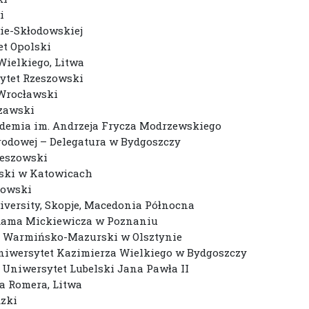
i
rie-Skłodowskiej
et Opolski
Wielkiego, Litwa
sytet Rzeszowski
 Wrocławski
szawski
kademia im. Andrzeja Frycza Modrzewskiego
rodowej – Delegatura w Bydgoszczy
zeszowski
ląski w Katowicach
zowski
iversity, Skopje, Macedonia Północna
 Adama Mickiewicza w Poznaniu
tet Warmińsko-Mazurski w Olsztynie
Uniwersytet Kazimierza Wielkiego w Bydgoszczy
i Uniwersytet Lubelski Jana Pawła II
a Romera, Litwa
dzki