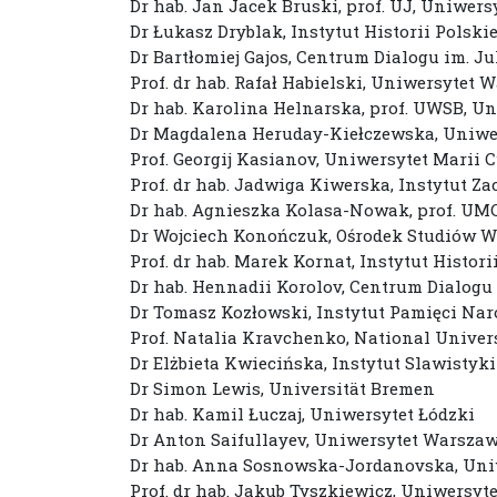
Dr hab. Jan Jacek Bruski, prof. UJ, Uniwer
Dr Łukasz Dryblak, Instytut Historii Polsk
Dr Bartłomiej Gajos, Centrum Dialogu im. 
Prof. dr hab. Rafał Habielski, Uniwersytet
Dr hab. Karolina Helnarska, prof. UWSB, U
Dr Magdalena Heruday-Kiełczewska, Uniwe
Prof. Georgij Kasianov, Uniwersytet Marii 
Prof. dr hab. Jadwiga Kiwerska, Instytut 
Dr hab. Agnieszka Kolasa-Nowak, prof. UMC
Dr Wojciech Konończuk, Ośrodek Studiów 
Prof. dr hab. Marek Kornat, Instytut Histor
Dr hab. Hennadii Korolov, Centrum Dialogu
Dr Tomasz Kozłowski, Instytut Pamięci Nar
Prof. Natalia Kravchenko, National Univers
Dr Elżbieta Kwiecińska, Instytut Slawistyk
Dr Simon Lewis, Universität Bremen
Dr hab. Kamil Łuczaj, Uniwersytet Łódzki
Dr Anton Saifullayev, Uniwersytet Warsza
Dr hab. Anna Sosnowska-Jordanovska, Uni
Prof. dr hab. Jakub Tyszkiewicz, Uniwersyt