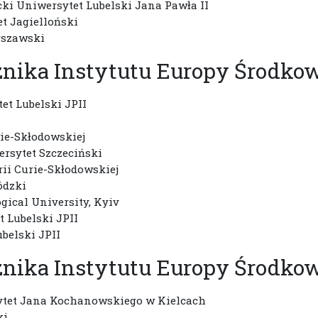
icki Uniwersytet Lubelski Jana Pawła II
et Jagielloński
arszawski
znika Instytutu Europy Środko
et Lubelski JPII
ie-Skłodowskiej
ersytet Szczeciński
ii Curie-Skłodowskiej
ódzki
gical University, Kyiv
t Lubelski JPII
ubelski JPII
znika Instytutu Europy Środko
sytet Jana Kochanowskiego w Kielcach
ki