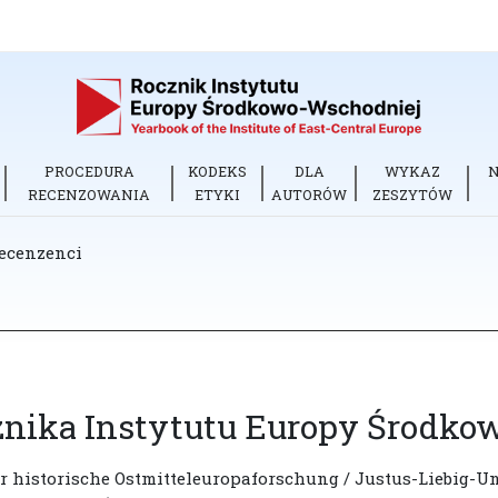
PROCEDURA
KODEKS
DLA
WYKAZ
RECENZOWANIA
ETYKI
AUTORÓW
ZESZYTÓW
ecenzenci
znika Instytutu Europy Środko
ür historische Ostmitteleuropaforschung / Justus-Liebig-U