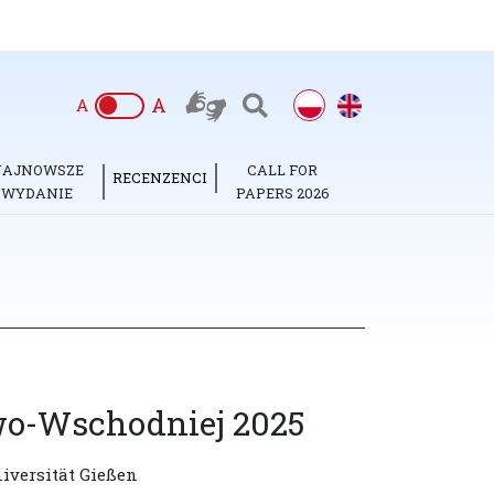
A
A
NAJNOWSZE
CALL FOR
RECENZENCI
WYDANIE
PAPERS 2026
wo-Wschodniej 2025
niversität Gießen