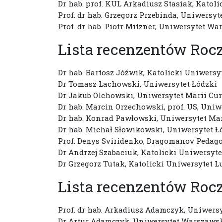
Dr hab. prof. KUL Arkadiusz Stasiak, Katol
Prof. dr hab. Grzegorz Przebinda, Uniwersyt
Prof. dr hab. Piotr Mitzner, Uniwersytet W
Lista recenzentów Roc
Dr hab. Bartosz Jóźwik, Katolicki Uniwersyt
Dr Tomasz Lachowski, Uniwersytet Łódzki
Dr Jakub Olchowski, Uniwersytet Marii Cur
Dr hab. Marcin Orzechowski, prof. US, Uniw
Dr hab. Konrad Pawłowski, Uniwersytet Mar
Dr hab. Michał Słowikowski, Uniwersytet Ł
Prof. Denys Sviridenko, Dragomanov Pedago
Dr Andrzej Szabaciuk, Katolicki Uniwersyte
Dr Grzegorz Tutak, Katolicki Uniwersytet L
Lista recenzentów Roc
Prof. dr hab. Arkadiusz Adamczyk, Uniwer
Dr Artur Adamczyk, Uniwersytet Warszaws