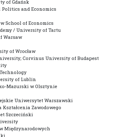
ity of Gdańsk
al Politics and Economics
aw School of Economics
demy / University of Tartu
 of Warsaw
rsity of Wrocław
iversity; Corvinus University of Budapest
ity
f Technology
ersity of Lublin
sko-Mazurski w Olsztynie
i
pejskie Uniwersytet Warszawski
oła Kształcenia Zawodowego
et Szczeciński
iversity
praw Międzynarodowych
ski