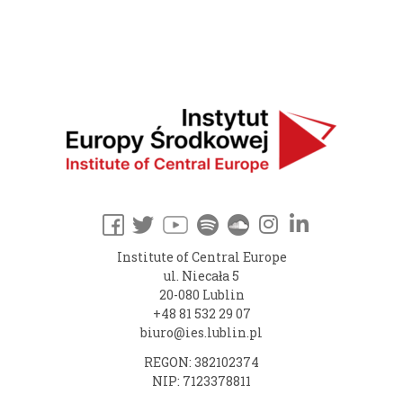
Institute of Central Europe
ul. Niecała 5
20-080 Lublin
+48 81 532 29 07
biuro@ies.lublin.pl
REGON: 382102374
NIP: 7123378811