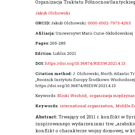
Organizacja Traktatu Północnoatlantyckieg
Jakub Olchowski
ORCID:
Jakub Olchowski:
0000-0002-7973-4263
Afiliacja:
Uniwersytet Marii Curie-Skłodowskiej
Pages:
265-285
Edition:
Lublin 2021
DOI:
https://doi.org/10.36874/RIESW.2021.4.13
Citation method:
J. Olchowski, North Atlantic Tr
„Rocznik Instytutu Europy Środkowo-Wschodniej” 19(
https://doi.org/10.36874/RIESW.2021.4.13.
Keywords:
Bliski Wschód
,
organizacja międzyna
Keywords:
international organization
,
Middle E
Abstract:
Trwający od 2011 r. konflikt w Syr
inspirowanego wydarzeniami tzw. „arabski
konflikt o charakterze wojny domowej, w kt