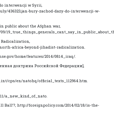
o interwencji w Syrii,
kuly/436323,jan-bury-zachod-dazy-do-interwencji-w-
y in public about the Afghan war,
/11/09/19_true_things_generals_cant_say_in_public_about
 Radicalization,
north-africa-beyond-jihadist-radicalization.
ense.gov/home/features/2014/0814_iraq/.
[Военная доктрина Российской Федерации],
int/cps/en/natohq/official_texts_112964.htm.
1/11/a_new_kind_of_nato.
ll Ball’?, http://foreignpolicy.com/2014/02/18/is-the-