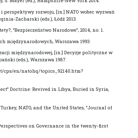
y, S. Mayer (ed.), Hampshire-New York 2014.
n i perspektywy rozwoju, [in:] NATO wobec wyzwań
eginia-Zacharski (eds.), Łódź 2013.
ety?, “Bezpieczeństwo Narodowe”, 2014, no. 1.
ach międzynarodowych, Warszawa 1993.
acji międzynarodowej, [in:] Decyzje polityczne w
pański (eds.), Warszawa 1987.
nt/cps/en/natohq/topics_92140.htm?
ct” Doctrine: Revived in Libya, Buried in Syria,
y Turkey, NATO, and the United States, “Journal of
Perspectives on Governance in the twenty-first