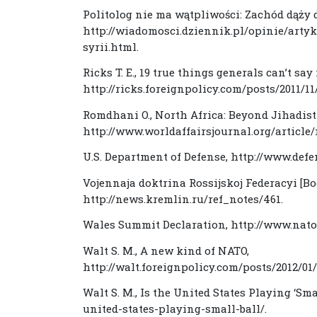
Politolog nie ma wątpliwości: Zachód dąży d
http://wiadomosci.dziennik.pl/opinie/arty
syrii.html.
Ricks T. E., 19 true things generals can’t sa
http://ricks.foreignpolicy.com/posts/2011
Romdhani O., North Africa: Beyond Jihadist
http://www.worldaffairsjournal.org/article/
U.S. Department of Defense, http://www.def
Vojennaja doktrina Rossijskoj Federacyi 
http://news.kremlin.ru/ref_notes/461.
Wales Summit Declaration, http://www.nato.
Walt S. M., A new kind of NATO,
http://walt.foreignpolicy.com/posts/2012/0
Walt S. M., Is the United States Playing ‘Sma
united-states-playing-small-ball/.