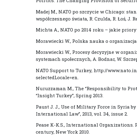
Politics. The Changing Provision of Securit
Madej M., NATO po szczycie w Chicago: sta
współczesnego świata, R. Czulda, R. Łoś, J. R
Michta A., NATO po 2014 roku – jakie prioryt
Morawiecki W., Polska nauka o organizacj
Morawiecki W., Procesy decyzyjne w organiz
systemach społecznych, A. Bodnar, W. Szcze
NATO Support to Turkey, http://www.nato.i
selectedLocale=en.
Nuruzzaman M., The “Responsibility to Prote
“Insight Turkey”, Spring 2013.
Paust J. J., Use of Military Force in Syria b
International Law”, 2013, vol. 34, issue 2.
Pease K-K.S., International Organizations. 
century, New York 2010.