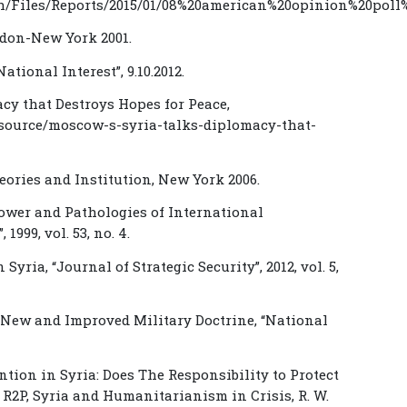
h/Files/Reports/2015/01/08%20american%20opinion%20poll%2
ndon-New York 2001.
tional Interest”, 9.10.2012.
cy that Destroys Hopes for Peace,
asource/moscow-s-syria-talks-diplomacy-that-
heories and Institution, New York 2006.
Power and Pathologies of International
999, vol. 53, no. 4.
Syria, “Journal of Strategic Security”, 2012, vol. 5,
s New and Improved Military Doctrine, “National
tion in Syria: Does The Responsibility to Protect
. R2P, Syria and Humanitarianism in Crisis, R. W.