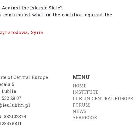
Against the Islamic State?,
s-contributed-what-in-the-coalition-against-the-
dzynarodowa
,
Syria
MENU
ute of Central Europe
ecała 5
HOME
0 Lublin
INSTITUTE
 532 29 07
LUBLIN CENTRAL EUROPE
FORUM
ies.lublin.pl
NEWS
: 382102374
YEARBOOK
7123378811