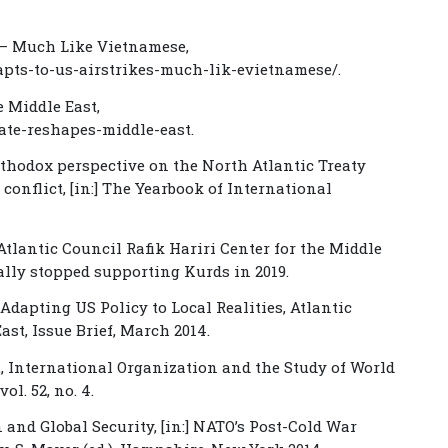
es – Much Like Vietnamese,
apts-to-us-airstrikes-much-lik-evietnamese/.
 Middle East,
ate-reshapes-middle-east.
rthodox perspective on the North Atlantic Treaty
onflict, [in:] The Yearbook of International
 Atlantic Council Rafik Hariri Center for the Middle
nally stopped supporting Kurds in 2019.
 Adapting US Policy to Local Realities, Atlantic
ast, Issue Brief, March 2014.
 D., International Organization and the Study of World
ol. 52, no. 4.
 and Global Security, [in:] NATO’s Post-Cold War