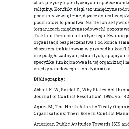
obok przyczyn politycznych i społeczno-ek
religijny. Konflikt uległ też umiędzynarod
podmioty zewnętrzne, dążące do realizacji
podmiotów to państwa. Na tle ich aktywn
(organizacji międzynarodowych) pozostawał
Traktatu Północnoatlantyckiego. Ewoluują
organizacji bezpieczeństwa i od końca zim
obszarem traktatowym w przypadku konflik
nie podjęło żadnych jednolitych, spójnych
specyfika funkcjonowania tej organizacji
międzynarodowego i ich dynamika.
Bibliography:
Abbott K. W., Snidal D., Why States Act thr
Journal of Conflict Resolution”, 1998, vol. 42,
Agner M., The North Atlantic Treaty Organis
Organisations: Their Role in Conflict Manag
American Public Attitudes Towards ISIS and