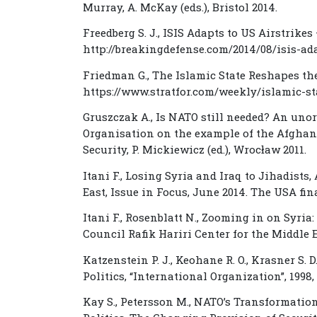
Murray, A. McKay (eds.), Bristol 2014.
Freedberg S. J., ISIS Adapts to US Airstrik
http://breakingdefense.com/2014/08/isis-ad
Friedman G., The Islamic State Reshapes the
https://www.stratfor.com/weekly/islamic-st
Gruszczak A., Is NATO still needed? An uno
Organisation on the example of the Afghan c
Security, P. Mickiewicz (ed.), Wrocław 2011.
Itani F., Losing Syria and Iraq to Jihadists,
East, Issue in Focus, June 2014. The USA fi
Itani F., Rosenblatt N., Zooming in on Syria:
Council Rafik Hariri Center for the Middle E
Katzenstein P. J., Keohane R. O., Krasner S.
Politics, “International Organization”, 1998, v
Kay S., Petersson M., NATO’s Transformation