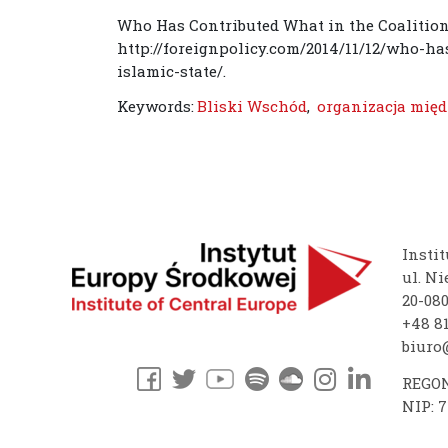
Who Has Contributed What in the Coalition 
http://foreignpolicy.com/2014/11/12/who-ha
islamic-state/.
Keywords:
Bliski Wschód
,
organizacja mię
Instit
ul. Ni
20-08
+48 81
biuro@
REGON
NIP: 