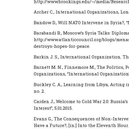
http://www.brookings.edu/~/media/Researc
Archer C., International Organizations, Lo
Bandow D., Will NATO Intervene in Syria?, “Na
Barabandi B., Moscow’s Syria Talks: Diploma
http://www.atlanticcouncil.org/blogs/men
destroys-hopes-for-peace.
Barkin J. S., International Organization. T
Barnett M. N., Finnemore M., The Politics, 
Organizations, “International Organization”, 1
Buckley C. A., Learning from Libya, Acting in 
no. 2.
Carden J., Welcome to Cold War 2.0: Russia’
Interest”, 5.01.2015.
Evans G., The Consequences of Non-Interven
Have a Future?, [in:] Into the Eleventh Hour