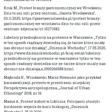
Kruk M., Protest branży gastronomicznej we Wrocławiu.
Dziś to oni szli przez centrum, „Gazeta Wrocławska”,
03.11.2020, https://gazetawroclawska.pl/protest-branzy-
gastronomicznej-we-wroclawiu-dzis-to-oni-szli-przez-
centrum-zdjecia/ar/c1-15271582.
Lubelscy przedsiębiorcy na proteście w Warszawie. „Tylko
w ten sposób rządzący dowiedzą się, że tarcze które miały
nas obronić nie działają”, „Dziennik Wschodni”, 17.05.2020,
https://www.dziennikwschodni.pl/kraj-swiat/lubelscy-
przedsiebiorcy-na-protescie-w-warszawie-tylko-w-ten-
sposob-rzadzacy-dowiedza-sie-ze-tarcze-ktore-mialy-nas-
obronic-nie-dzialaja,n,1000266588.html.
Majbroda K., Wrocławski Marsz Równości jako przykład
karnawalizacji protestu w przestrzeni miejskiej.
Perspektywa antropologiczna, „Journal of Urban
Ethnology” 2018, nr 16.
Mazuś A., Protest kobiet w Lublinie. Policjanci otoczyli
kordonem wejście do kurii biskupiej, „Dziennik
Wschodni”, 25.10.2020