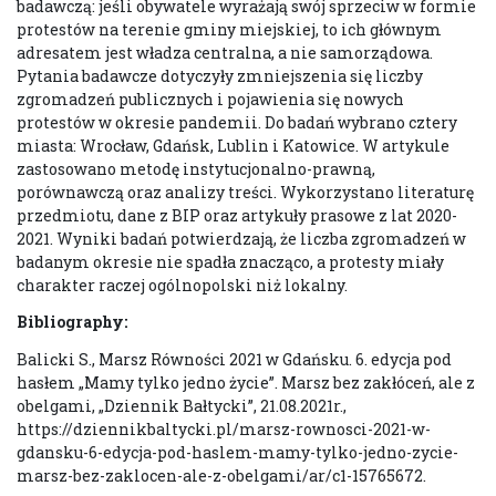
badawczą: jeśli obywatele wyrażają swój sprzeciw w formie
protestów na terenie gminy miejskiej, to ich głównym
adresatem jest władza centralna, a nie samorządowa.
Pytania badawcze dotyczyły zmniejszenia się liczby
zgromadzeń publicznych i pojawienia się nowych
protestów w okresie pandemii. Do badań wybrano cztery
miasta: Wrocław, Gdańsk, Lublin i Katowice. W artykule
zastosowano metodę instytucjonalno-prawną,
porównawczą oraz analizy treści. Wykorzystano literaturę
przedmiotu, dane z BIP oraz artykuły prasowe z lat 2020-
2021. Wyniki badań potwierdzają, że liczba zgromadzeń w
badanym okresie nie spadła znacząco, a protesty miały
charakter raczej ogólnopolski niż lokalny.
Bibliography:
Balicki S., Marsz Równości 2021 w Gdańsku. 6. edycja pod
hasłem „Mamy tylko jedno życie”. Marsz bez zakłóceń, ale z
obelgami, „Dziennik Bałtycki”, 21.08.2021r.,
https://dziennikbaltycki.pl/marsz-rownosci-2021-w-
gdansku-6-edycja-pod-haslem-mamy-tylko-jedno-zycie-
marsz-bez-zaklocen-ale-z-obelgami/ar/c1-15765672.