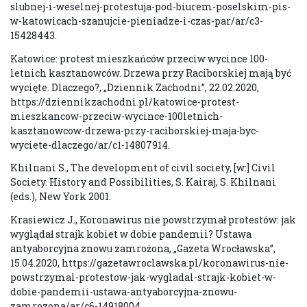
slubnej-i-weselnej-protestuja-pod-biurem-poselskim-pis-
w-katowicach-szanujcie-pieniadze-i-czas-par/ar/c3-
15428443.
Katowice: protest mieszkańców przeciw wycince 100-
letnich kasztanowców. Drzewa przy Raciborskiej mają być
wycięte. Dlaczego?, „Dziennik Zachodni”, 22.02.2020,
https://dziennikzachodni.pl/katowice-protest-
mieszkancow-przeciw-wycince-100letnich-
kasztanowcow-drzewa-przy-raciborskiej-maja-byc-
wyciete-dlaczego/ar/c1-14807914.
Khilnani S., The development of civil society, [w:] Civil
Society. History and Possibilities, S. Kairaj, S. Khilnani
(eds.), New York 2001.
Krasiewicz J., Koronawirus nie powstrzymał protestów: jak
wyglądał strajk kobiet w dobie pandemii? Ustawa
antyaborcyjna znowu zamrożona, „Gazeta Wrocławska”,
15.04.2020, https://gazetawroclawska.pl/koronawirus-nie-
powstrzymal-protestow-jak-wygladal-strajk-kobiet-w-
dobie-pandemii-ustawa-antyaborcyjna-znowu-
zamrozona/ar/c6-14918004.