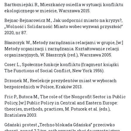
Bartłomiejski R., Mieszkańcy osiedla w sytuacji konfliktu
ekologicznego w mieście, Warszawa 2015.
Bejnar-Bejnarowicz M., Jak uodpornić miasto na kryzys?,
„Wolność i Solidarność: Miasto wobec wyzwań przyszłość”
2020, nr 87.
Błaszczyk W., Metody zarządzania relacjami w grupie, [w:]
Metody organizacji i zarządzania. Kształtowanie relacji
organizacyjnych, W. Błaszczyk (red.), Warszawa 2005.
Coser L., Społeczne funkcje konfliktu (fragment książki
The Functions of Social Conflict, New York 1956).
Drzonek M., Reelekcje prezydentów miast w wyborach
bezpośrednich w Polsce, Kraków 2013.
Fric P., Butora M., The role of the Nonprofit Sector in Public
Policy, [w:] Public Policy in Central and Eastern Europe:
theories, methods, practices, M. Potucek et al. (eds.),
Bratislava 2003.
Gdański protest „Techno blokada Gdańska” przeciwko
aborcji, ponad 2,2 tys. osób wyraziło chęć do uczestnictwa,