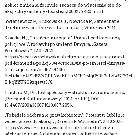
kobiet-zmienia-formule-zacheca-do-wlaczenia-sie-do-
akcji-chryzantemyzlociste,n,1000277420.html.
Swianiewicz P., Krukowska J., Nowicka P., Zaniedbane
dzielnice w polityce wielkich miast, Warszawa 2011.
Szagdaj N., „Chrońcie, nie bijcie”. Protest pod komendą
policji we Wrocławiu po śmierci Dmytra, „Gazeta
Wrocławska”, 12.09.2021,
https://gazetawroclawska.pl/chroncie-nie-bijcie-protest-
pod-komenda-policji-we-wroclawiu-po-smierci-dmytra-
film-zdjecia/ar/c1-15799406?
fbclid=IwAR3dSVxQPENeeK0LnMCbDc4qO58h2utvBcSTY1cP
E-kqYYUGQ9xqewsIJ8.
Tendera M., Protest społeczny – struktura zgromadzenia,
„Przegląd Kulturoznawczy” 2014, nr 1(19), DOI:
10.4467/20843860PK.13.007.2856.
„To będzie odebranie praw kobietom”. Protest w Lublinie
wobec prawa do aborcji, „Dziennik Wschodni”, 21.10.2020,
https://www.dziennikwschodni.pl/lublin/to-bedzie-
odebranie-praw-kobietom-protest-w-lublinie-wobec-