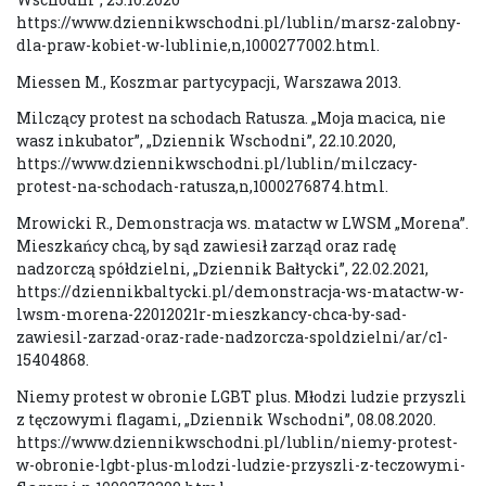
https://www.dziennikwschodni.pl/lublin/marsz-zalobny-
dla-praw-kobiet-w-lublinie,n,1000277002.html.
Miessen M., Koszmar partycypacji, Warszawa 2013.
Milczący protest na schodach Ratusza. „Moja macica, nie
wasz inkubator”, „Dziennik Wschodni”, 22.10.2020,
https://www.dziennikwschodni.pl/lublin/milczacy-
protest-na-schodach-ratusza,n,1000276874.html.
Mrowicki R., Demonstracja ws. matactw w LWSM „Morena”.
Mieszkańcy chcą, by sąd zawiesił zarząd oraz radę
nadzorczą spółdzielni, „Dziennik Bałtycki”, 22.02.2021,
https://dziennikbaltycki.pl/demonstracja-ws-matactw-w-
lwsm-morena-22012021r-mieszkancy-chca-by-sad-
zawiesil-zarzad-oraz-rade-nadzorcza-spoldzielni/ar/c1-
15404868.
Niemy protest w obronie LGBT plus. Młodzi ludzie przyszli
z tęczowymi flagami, „Dziennik Wschodni”, 08.08.2020.
https://www.dziennikwschodni.pl/lublin/niemy-protest-
w-obronie-lgbt-plus-mlodzi-ludzie-przyszli-z-teczowymi-