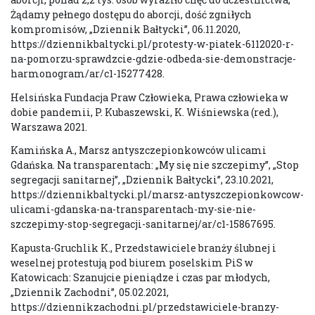
Żądamy pełnego dostępu do aborcji, dość zgniłych
kompromisów, „Dziennik Bałtycki”, 06.11.2020,
https://dziennikbaltycki.pl/protesty-w-piatek-6112020-r-
na-pomorzu-sprawdzcie-gdzie-odbeda-sie-demonstracje-
harmonogram/ar/c1-15277428.
Helsińska Fundacja Praw Człowieka, Prawa człowieka w
dobie pandemii, P. Kubaszewski, K. Wiśniewska (red.),
Warszawa 2021.
Kamińska A., Marsz antyszczepionkowców ulicami
Gdańska. Na transparentach: „My się nie szczepimy”, „Stop
segregacji sanitarnej”, „Dziennik Bałtycki”, 23.10.2021,
https://dziennikbaltycki.pl/marsz-antyszczepionkowcow-
ulicami-gdanska-na-transparentach-my-sie-nie-
szczepimy-stop-segregacji-sanitarnej/ar/c1-15867695.
Kapusta-Gruchlik K., Przedstawiciele branży ślubnej i
weselnej protestują pod biurem poselskim PiS w
Katowicach: Szanujcie pieniądze i czas par młodych,
„Dziennik Zachodni”, 05.02.2021,
https://dziennikzachodni.pl/przedstawiciele-branzy-