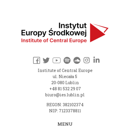
Institute of Central Europe
ul. Niecała 5
20-080 Lublin
+48 81 532 29 07
biuro@ies.lublin.pl
REGON: 382102374
NIP: 7123378811
MENU