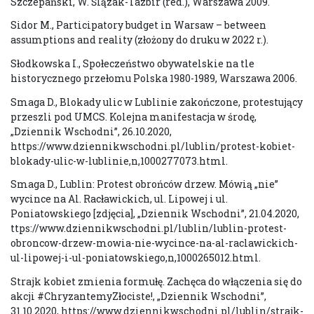
Szczepański, W. Ślązak-Tazbir (red.), Warszawa 2009.
Sidor M., Participatory budget in Warsaw – between
assumptions and reality (złożony do druku w 2022 r.).
Słodkowska I., Społeczeństwo obywatelskie na tle
historycznego przełomu Polska 1980-1989, Warszawa 2006.
Smaga D., Blokady ulic w Lublinie zakończone, protestujący
przeszli pod UMCS. Kolejna manifestacja w środę,
„Dziennik Wschodni”, 26.10.2020,
https://www.dziennikwschodni.pl/lublin/protest-kobiet-
blokady-ulic-w-lublinie,n,1000277073.html.
Smaga D., Lublin: Protest obrońców drzew. Mówią „nie”
wycince na Al. Racławickich, ul. Lipowej i ul.
Poniatowskiego [zdjęcia], „Dziennik Wschodni”, 21.04.2020,
ttps://www.dziennikwschodni.pl/lublin/lublin-protest-
obroncow-drzew-mowia-nie-wycince-na-al-raclawickich-
ul-lipowej-i-ul-poniatowskiego,n,1000265012.html.
Strajk kobiet zmienia formułę. Zachęca do włączenia się do
akcji #ChryzantemyZłociste!, „Dziennik Wschodni”,
31.10.2020, https://www.dziennikwschodni.pl/lublin/strajk-