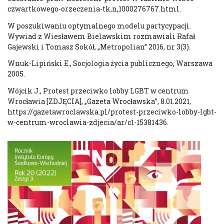
czwartkowego-orzeczenia-tk,n,1000276767.html.
W poszukiwaniu optymalnego modelu partycypacji.
Wywiad z Wiesławem Bielawskim rozmawiali Rafał
Gajewski i Tomasz Sokół, „Metropolian” 2016, nr 3(3).
Wnuk-Lipiński E., Socjologia życia publicznego, Warszawa
2005.
Wójcik J., Protest przeciwko lobby LGBT w centrum
Wrocławia [ZDJĘCIA], „Gazeta Wrocławska”, 8.01.2021,
https://gazetawroclawska.pl/protest-przeciwko-lobby-lgbt-
w-centrum-wroclawia-zdjecia/ar/c1-15381436.