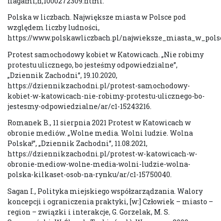
flagami,n,1000272309.html.
Polska w liczbach. Największe miasta w Polsce pod
względem liczby ludności,
https://www.polskawliczbach.pl/najwieksze_miasta_w_pol
Protest samochodowy kobiet w Katowicach. „Nie robimy
protestu ulicznego, bo jesteśmy odpowiedzialne”,
„Dziennik Zachodni”, 19.10.2020,
https://dziennikzachodni.pl/protest-samochodowy-
kobiet-w-katowicach-nie-robimy-protestu-ulicznego-bo-
jestesmy-odpowiedzialne/ar/c1-15243216.
Romanek B., 11 sierpnia 2021 Protest w Katowicach w
obronie mediów. „Wolne media. Wolni ludzie. Wolna
Polska!”, „Dziennik Zachodni”, 11.08.2021,
https://dziennikzachodni.pl/protest-w-katowicach-w-
obronie-mediow-wolne-media-wolni-ludzie-wolna-
polska-kilkaset-osob-na-rynku/ar/c1-15750040.
Sagan I., Polityka miejskiego współzarządzania. Walory
koncepcji i ograniczenia praktyki, [w:] Człowiek – miasto –
region – związki i interakcje, G. Gorzelak, M. S.