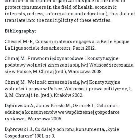
creation of consumer organizations (due to the need to
protect consumers in the field of health, economic
interests, redress, information and education), this did not
translate into the multiplicity of these entities.
Bibliography:
Chessel M.-E., Consommateurs engagés à la Belle Époque.
La Ligue sociale des acheteurs, Paris 2012.
Chmaj M., Prawnomiędzynarodowe i konstytucyjne
podstawy wolności zrzeszania się, [w:] Wolność zrzeszania
się w Polsce, M. Chmaj (red.), Warszawa 2008.
Chmaj M., Wolność zrzeszania się, [w:] Konstytucyjne
wolności i prawa w Polsce. Wolności i prawa polityczne, t.
3, M. Chmaj i in. (red.), Kraków 2002.
Dąbrowska A., Janoś-Kresło M., Ozimek I., Ochrona i
edukacja konsumentów we współczesnej gospodarce
rynkowej, Warszawa 2005.
Dąbrowski J., Co dalej z ochroną konsumenta, „Życie
Gospodarcze” 1981, nr 3.