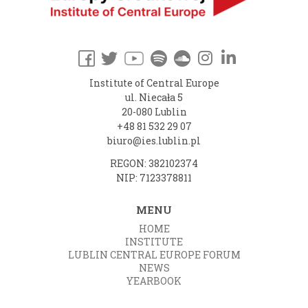
Institute of Central Europe
ul. Niecała 5
20-080 Lublin
+48 81 532 29 07
biuro@ies.lublin.pl
REGON: 382102374
NIP: 7123378811
MENU
HOME
INSTITUTE
LUBLIN CENTRAL EUROPE FORUM
NEWS
YEARBOOK