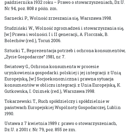
października 1932 roku – Prawo o stowarzyszeniach, Dz.U.
Nr 94, poz. 808 z późn. zm.
Sarnecki P., Wolność zrzeszania się, Warszawa 1998.
Studziński W., Wolność zgromadzeń i stowarzyszania się,
[w:] Prawa i wolności I i II generacji, A. Florczak, B.
Bolechów (red.), Toruń 2006.
Sztucki T., Reprezentacja potrzeb i ochrona konsumentów,
„Życie Gospodarcze” 1981, nr 7.
Światowy G., Ochrona konsumenta w procesie
urynkowienia gospodarki polskiej i jej integracji z Unią
Europejską, [w:] Socjoekonomiczna i prawna sytuacja
konsumentów w obliczu integracji z Unia Europejską, K.
Gutkowska, I. Ozimek (red.), Warszawa 1998.
Tokarzewski T., Ruch spółdzielczy i spółdzielnie w
państwach Europejskiej Wspólnoty Gospodarczej, Lublin
1990.
Ustawa z 7 kwietnia 1989 r. prawo o stowarzyszeniach,
Dz.U. z 2001 r. Nr 79, poz. 855 ze zm.