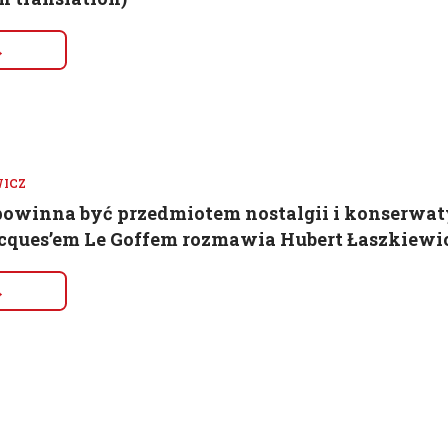
→
WICZ
 powinna być przedmiotem nostalgii i konserwat
acques’em Le Goffem rozmawia Hubert Łaszkiewicz
→