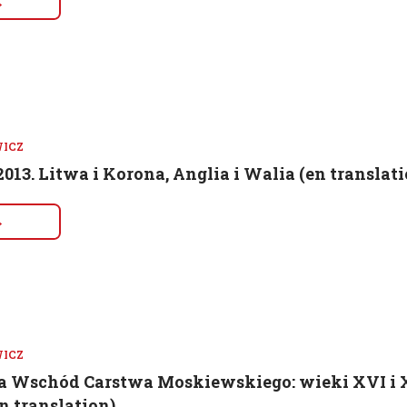
→
WICZ
 2013. Litwa i Korona, Anglia i Walia (en translati
→
WICZ
Wschód Carstwa Moskiewskiego: wieki XVI i XV
n translation)