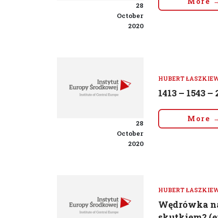
More 
28
October
2020
HUBERT ŁASZKIE
1413 – 1543 –
More 
28
October
2020
HUBERT ŁASZKIE
Wędrówka na 
skutkiem? (e