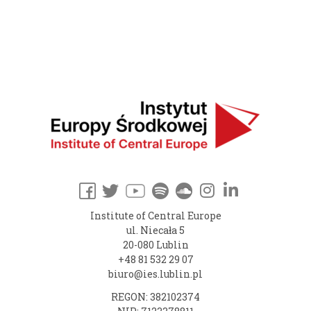
Institute of Central Europe
ul. Niecała 5
20-080 Lublin
+48 81 532 29 07
biuro@ies.lublin.pl
REGON: 382102374