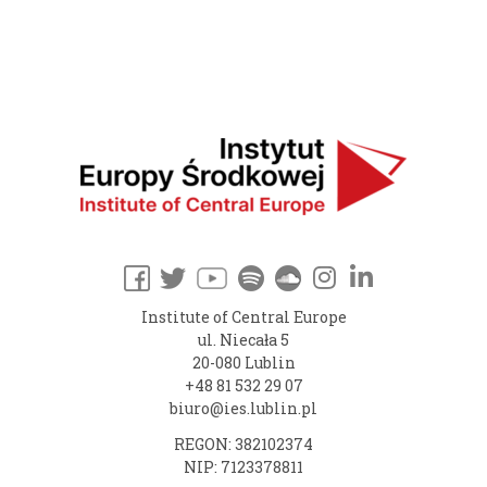
Institute of Central Europe
ul. Niecała 5
20-080 Lublin
+48 81 532 29 07
biuro@ies.lublin.pl
REGON: 382102374
NIP: 7123378811