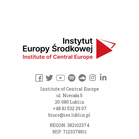
Institute of Central Europe
ul. Niecała 5
20-080 Lublin
+48 81 532 29 07
biuro@ies.lublin.pl
REGON: 382102374
NIP: 7123378811