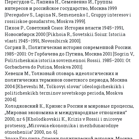
Перегудов С., Лапина Н., Семененко И., Группы
интересов и российское государство, Москва 1999
[Peregudov S., Lapina N., Semenenko I., Gruppy interesov i
rossiiskoe gosudarstvo, Moskva 1999].
Пихоя Р., Советский Союз: История власти 1945–1991,
Новосибирск 2000 [Pikhoia R., Sovetskii Soiuz: Istoriia
vlasti 1945–1991, Novosibirsk 2000].
Согрин В., Политическая история современной России.
1985–2001: От Горбачева до Путина, Москва 2001 [Sogrin V.,
Politicheskaia istoriia sovremennoi Rossii. 1985–2001: Ot
Gorbacheva do Putina, Moskva 2001].
Хевеши М., Толковый словарь идеологических и
политических терминов советского периода, Москва
2004 [Kheveshi M., Tolkovyi slovar’ ideologicheskikh i
politicheskikh terminov sovetskogo perioda, Moskva
2004].
Холодковский К., Кризис в России и мировые процессы,
„Мировая экономика и международные отношения”
2000, nr 6 [Kholodkovskii K., Krizis v Rossii i mirovye
protsessy, „Mirovaia ekonomika i mezhdunarodnye
otnosheniia” 2000, no. 6].
Эпоха Ельцина. Очерки политической истории, Москва