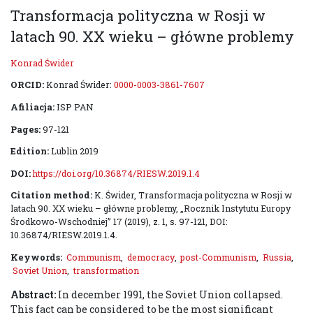
Transformacja polityczna w Rosji w
latach 90. XX wieku – główne problemy
Konrad Świder
ORCID:
Konrad Świder:
0000-0003-3861-7607
Afiliacja:
ISP PAN
Pages:
97-121
Edition:
Lublin 2019
DOI:
https://doi.org/10.36874/RIESW.2019.1.4
Citation method:
K. Świder, Transformacja polityczna w Rosji w
latach 90. XX wieku – główne problemy, „Rocznik Instytutu Europy
Środkowo-Wschodniej” 17 (2019), z. 1, s. 97-121, DOI:
10.36874/RIESW.2019.1.4.
Keywords:
Communism
,
democracy
,
post-Communism
,
Russia
,
Soviet Union
,
transformation
Abstract:
In december 1991, the Soviet Union collapsed.
This fact can be considered to be the most significant