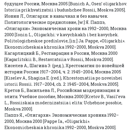
будущее России, Москва 2005 [Bunich A., Osen’ oligarkhov.
Istoriia prikhvatizatsii i budushchee Rossii, Moskva 2005].
Ионин Л., Олигархи: в кавычках и без кавычек.
Политологическое предисловие, [w:] Я. Паппэ,
«Олигархи». Экономическая хрони ка 1992–2000, Москва
2000 [Ionin L., Oligarkhi: v kavychkakh i bez kavychek.
Politologicheskoe predislovie, [in:] Ja. Pappe, «Oligarkhi».
Ekonomicheskaia khronika 1992–2000, Moskva 2000].
Кагарлицкий Б., Реставрация в России, Москва 2000
[Kagarlitskii B., Restavratsiia v Rossii, Moskva 2000].
Киселев А., Шагина Э. (ред.), Хрестоматия по новейшей
истории России 1917–2004, ч. 2: 1945–2004, Москва 2005
[Kiselev A., Shagina E. (red.), Khrestomatiia po noveishei
istorii Rossii. 1917–2004, ch. 2: 1945–2004, Moskva 2005].
Кретов Б., Васильева Л., Российская модернизация и
элита: Учебное пособие, Москва 2000 [Kretov B., Vasil’eva
L., Rossiiskaia modernizatsiia i elita: Uchebnoe posobie,
Moskva 2000].
Паппэ Я., «Олигархи». Экономическая хроника 1992–
2000, Москва 2000 [Pappe Ia., «Oligarkhi».
Ekonomicheskaia khronika 1992–2000, Moskva 2000].