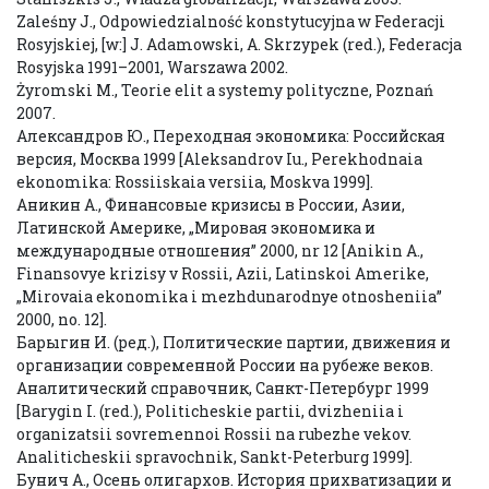
Zaleśny J., Odpowiedzialność konstytucyjna w Federacji
Rosyjskiej, [w:] J. Adamowski, A. Skrzypek (red.), Federacja
Rosyjska 1991–2001, Warszawa 2002.
Żyromski M., Teorie elit a systemy polityczne, Poznań
2007.
Александров Ю., Переходная экономика: Российская
версия, Москва 1999 [Aleksandrov Iu., Perekhodnaia
ekonomika: Rossiiskaia versiia, Moskva 1999].
Аникин А., Финансовые кризисы в России, Азии,
Латинской Америке, „Мировая экономика и
международные отношения” 2000, nr 12 [Anikin A.,
Finansovye krizisy v Rossii, Azii, Latinskoi Amerike,
„Mirovaia ekonomika i mezhdunarodnye otnosheniia”
2000, no. 12].
Барыгин И. (ред.), Политические партии, движения и
организации современной России на рубеже веков.
Аналитический справочник, Санкт-Петербург 1999
[Barygin I. (red.), Politicheskie partii, dvizheniia i
organizatsii sovremennoi Rossii na rubezhe vekov.
Analiticheskii spravochnik, Sankt-Peterburg 1999].
Бунич А., Осень олигархов. История прихватизации и