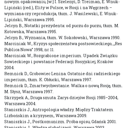
nowym opakowaniu, [w:] I. Szelenyi, D. Treiman, E. Wnuk-
Lipiński (red.), Elity w Polsce, w Rosji i na Węgrzech –
wymiana czy reprodukcja, tłum. J. Wasilewski, E. Wnuk-
Lipiński, Warszawa 1995.
Jelcyn B., Notatki prezydenta: od puczu do puczu, tłum. M.
Kotowska, Warszawa 1995.
Jelcyn B., Wyznania, tłum. W. Sokołowski, Warszawa 1990.
Marciniak W., Kryzys społeczeństwa postsowieckiego, „Res
Publica Nowa” 1998, nr 11.
Marciniak W., Rozgrabione imperium. Upadek Związku
Sowieckiego i powstanie Federacji Rosyjskiej, Kraków
2004.
Remnick D., Grobowiec Lenina. Ostatnie dni radzieckiego
imperium, tłum. K. Obłucki, Warszawa 1997.
Remnick D., Zmartwychwstanie. Walka o nową Rosję, tłum.
M. Słysz, Warszawa 1997.
Skrzypek A., Druga smuta. Zarys dziejów Rosji 1985–2004,
Warszawa 2004.
Staniszkis J., Antropologia władzy. Między Traktatem
Lizbońskim a kryzysem, Warszawa 2009.
Staniszkis J., Postkomunizm. Próba opisu, Gdańsk 2001.
Staniszkis J., Władza globalizacji, Warszawa 2003.