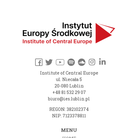
Institute of Central Europe
ul. Niecała 5
20-080 Lublin
+48 81 532 29 07
biuro@ies.lublin.pl
REGON: 382102374
NIP: 7123378811
MENU