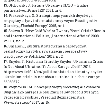
impeccable-logic-wrong-facts/.
13. Olchowski J., Relacje Ukrainy z NATO – trudne
partnerstwo, „Prace IEŚ” 2021, nr 6.
14. Piskorskaya, G., Strategii nepryamykh deystviy i
«myagkoy sily» v informatsionnoy voyne Rossii protiv
Ukrainy, „Wschód Europy” 2015, nr 1.
15. Sakwa R., ‘New Cold War’ or Twenty Years’ Crisis? Russia
and International Politics, „International Affairs” 2008,
vol. 84, no. 2.
16. Smalec Ł., Kultura strategiczna a paradygmat
realistyczny. Krytyka, rywalizacja i perspektywy
współpracy, „e-Politikon” 2012, nr 2.
17. Snyder T., Historian Timothy Snyder: Ukrainian Crisis
Is Not About Ukraine, It’s About Europe, „Delfi”, 2015,
http://www.delfi.lt/en/politics/historian-timothy-snyder-
ukrainian-crisis-is-not-about-ukraine-it-s-about-europe-
66368672.
18. Wojnowski M., Koncepcja wojny sieciowej Aleksandra
Dugina jako narzędzie realizacji celów geopolitycznych
Federacji Rosyjskiej, „Przegląd Bezpieczeństwa
Wewnętrznego” 2017, nr 16.