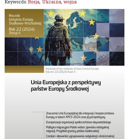
Keywords:
Rosja
,
Ukraina
,
wojna