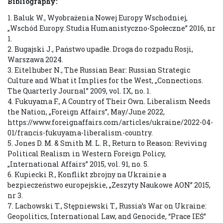
Bibliography:
1. Baluk W., Wyobrażenia Nowej Europy Wschodniej,
„Wschód Europy. Studia Humanistyczno-Społeczne” 2016, nr
1.
2. Bugajski J., Państwo upadłe. Droga do rozpadu Rosji,
Warszawa 2024.
3. Eitelhuber N., The Russian Bear: Russian Strategic
Culture and What it Implies for the West, „Connections.
The Quarterly Journal” 2009, vol. IX, no. 1.
4. Fukuyama F., A Country of Their Own. Liberalism Needs
the Nation, „Foreign Affairs”, May/June 2022,
https://www.foreignaffairs.com/articles/ukraine/2022-04-
01/francis-fukuyama-liberalism-country.
5. Jones D. M. & Smith M. L. R., Return to Reason: Reviving
Political Realism in Western Foreign Policy,
„International Affairs” 2015, vol. 91, no. 5.
6. Kupiecki R., Konflikt zbrojny na Ukrainie a
bezpieczeństwo europejskie, „Zeszyty Naukowe AON” 2015,
nr 3.
7. Lachowski T., Stępniewski T., Russia’s War on Ukraine:
Geopolitics, International Law, and Genocide, “Prace IEŚ”