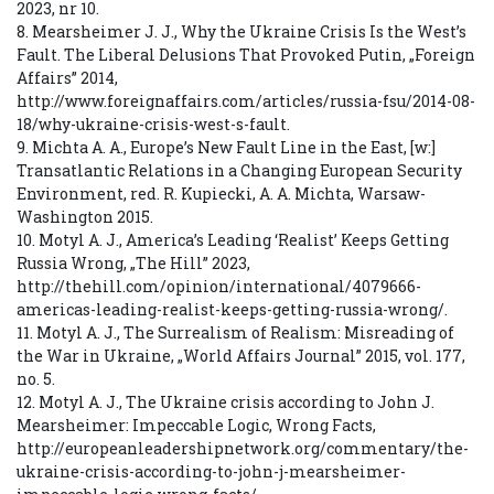
2023, nr 10.
8. Mearsheimer J. J., Why the Ukraine Crisis Is the West’s
Fault. The Liberal Delusions That Provoked Putin, „Foreign
Affairs” 2014,
http://www.foreignaffairs.com/articles/russia-fsu/2014-08-
18/why-ukraine-crisis-west-s-fault.
9. Michta A. A., Europe’s New Fault Line in the East, [w:]
Transatlantic Relations in a Changing European Security
Environment, red. R. Kupiecki, A. A. Michta, Warsaw-
Washington 2015.
10. Motyl A. J., America’s Leading ‘Realist’ Keeps Getting
Russia Wrong, „The Hill” 2023,
http://thehill.com/opinion/international/4079666-
americas-leading-realist-keeps-getting-russia-wrong/.
11. Motyl A. J., The Surrealism of Realism: Misreading of
the War in Ukraine, „World Affairs Journal” 2015, vol. 177,
no. 5.
12. Motyl A. J., The Ukraine crisis according to John J.
Mearsheimer: Impeccable Logic, Wrong Facts,
http://europeanleadershipnetwork.org/commentary/the-
ukraine-crisis-according-to-john-j-mearsheimer-