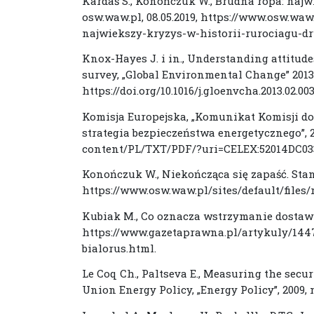
Kardaś S., Konończuk W., Brudna ropa: najw
osw.waw.pl, 08.05.2019, https://www.osw.wa
najwiekszy-kryzys-w-historii-rurociagu-dr
Knox-Hayes J. i in., Understanding attitude
survey, „Global Environmental Change” 2013, 
https://doi.org/10.1016/j.gloenvcha.2013.02.003
Komisja Europejska, „Komunikat Komisji do
strategia bezpieczeństwa energetycznego”, 20
content/PL/TXT/PDF/?uri=CELEX:52014DC03
Konończuk W., Niekończąca się zapaść. Stan
https://www.osw.waw.pl/sites/default/file
Kubiak M., Co oznacza wstrzymanie dostaw r
https://www.gazetaprawna.pl/artykuly/14
bialorus.html.
Le Coq Ch., Paltseva E., Measuring the secu
Union Energy Policy, „Energy Policy”, 2009, no