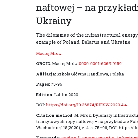
naftowej – na przykładz
Ukrainy
The dilemmas of the infrastructural energy 
example of Poland, Belarus and Ukraine
Maciej Mróz
ORCID:
Maciej Mróz:
0000-0001-6265-9159
Afiliacja:
Szkoła Główna Handlowa, Polska
Pages:
75-96
Edition:
Lublin 2020
DOI:
https://doi.org/10.36874/RIESW.2020.4.4
Citation method:
M. Mróz, Dylematy infrastruk
tranzytowych ropy naftowej – na przykładzie Pols
Wschodniej” 18(2020), z. 4, s. 75–96, DOI: https://
Keywords:
crude oil
,
energy security
,
infrastruc