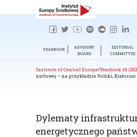
ADVISORY
EDITORIAL
YEARBOOK
BOARD
COMMITTEE
Institute of Central Europe
/
Yearbook 18 (202
naftowej – na przykładzie Polski, Białorusi
Dylematy infrastruktu
energetycznego państ