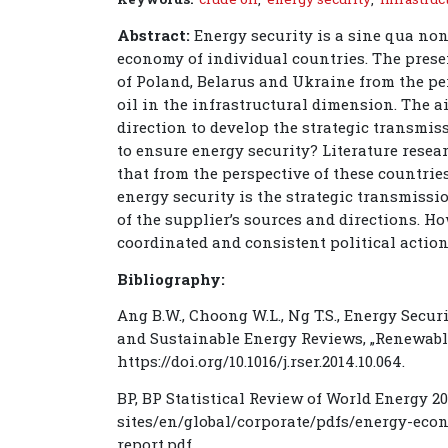
Abstract:
Energy security is a sine qua no
economy of individual countries. The prese
of Poland, Belarus and Ukraine from the per
oil in the infrastructural dimension. The a
direction to develop the strategic transmiss
to ensure energy security? Literature rese
that from the perspective of these countrie
energy security is the strategic transmissio
of the supplier’s sources and directions. H
coordinated and consistent political action
Bibliography:
Ang B.W., Choong W.L., Ng T.S., Energy Secu
and Sustainable Energy Reviews, „Renewable
https://doi.org/10.1016/j.rser.2014.10.064.
BP, BP Statistical Review of World Energy 
sites/en/global/corporate/pdfs/energy-econ
report.pdf.