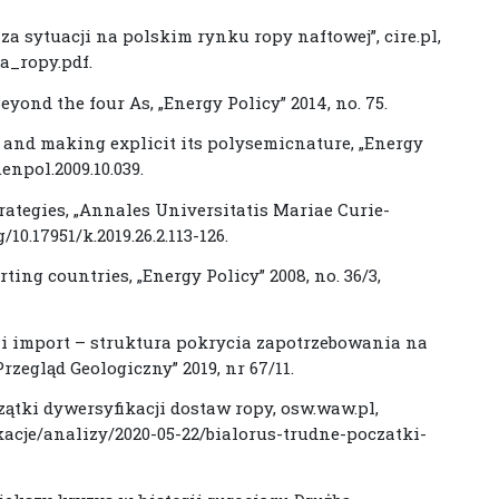
a sytuacji na polskim rynku ropy naftowej”, cire.pl,
za_ropy.pdf.
eyond the four As, „Energy Policy” 2014, no. 75.
y and making explicit its polysemicnature, „Energy
j.enpol.2009.10.039.
rategies, „Annales Universitatis Mariae Curie-
/10.17951/k.2019.26.2.113-126.
rting countries, „Energy Policy” 2008, no. 36/3,
i import – struktura pokrycia zapotrzebowania na
rzegląd Geologiczny” 2019, nr 67/11.
czątki dywersyfikacji dostaw ropy, osw.waw.pl,
kacje/analizy/2020-05-22/bialorus-trudne-poczatki-