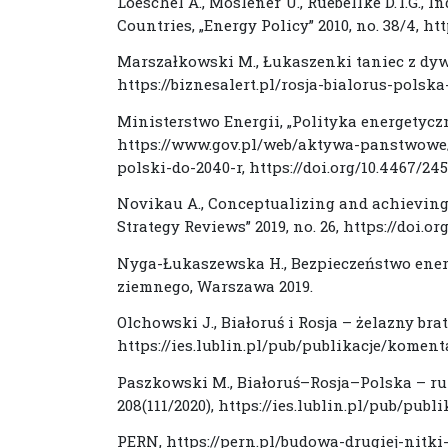
Loeschel A., Moslener U., Ruebellke D.T.G., I
Countries, „Energy Policy” 2010, no. 38/4, http
Marszałkowski M., Łukaszenki taniec z dywer
https://biznesalert.pl/rosja-bialorus-pols
Ministerstwo Energii, „Polityka energetyczn
https://www.gov.pl/web/aktywa-panstwowe/
polski-do-2040-r, https://doi.org/10.4467/24
Novikau A., Conceptualizing and achieving 
Strategy Reviews” 2019, no. 26, https://doi.org
Nyga-Łukaszewska H., Bezpieczeństwo ene
ziemnego, Warszawa 2019.
Olchowski J., Białoruś i Rosja – żelazny brat
https://ies.lublin.pl/pub/publikacje/koment
Paszkowski M., Białoruś–Rosja–Polska – ru
208(111/2020), https://ies.lublin.pl/pub/pub
PERN, https://pern.pl/budowa-drugiej-nitk