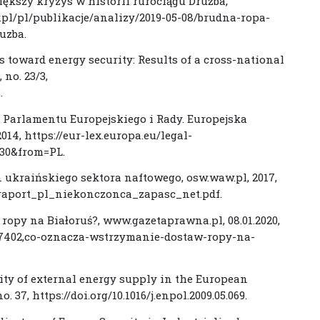
iększy kryzys w historii rurociągu Drużba,
w.pl/pl/publikacje/analizy/2019-05-08/brudna-ropa-
uzba.
s toward energy security: Results of a cross-national
no. 23/3,
.
 Parlamentu Europejskiego i Rady. Europejska
14, https://eur-lex.europa.eu/legal-
30&from=PL.
 ukraińskiego sektora naftowego, osw.waw.pl, 2017,
s/raport_pl_niekonczonca_zapasc_net.pdf.
opy na Białoruś?, www.gazetaprawna.pl, 08.01.2020,
47402,co-oznacza-wstrzymanie-dostaw-ropy-na-
rity of external energy supply in the European
. 37, https://doi.org/10.1016/j.enpol.2009.05.069.