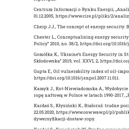
Centrum Informacji o Rynku Energii, „Analiz
01.12.2005, https://www.cire.pl/pliki/2/anali
Cherp J.J., The concept of energy security: B
Chester L., Conceptualising energy securit
Policy” 2010, no. 38/2, https://doi.org/10.1016/
Gomółka K., Ukraine’s Energy Security in St
Skłodowska” 2019, vol. XXVI, 2, https://doi.org
Gupta E., Oil vulnerability index of oil-impo
https://doi.org/10.1016/j.enpol.2007.11.011.
Kamyk J., Kot-Niewiadomska A., Wydobycie 
ropę naftową w Polsce w latach 1990-2017, „P
Kardaś S., Kłysiński K., Białoruś: trudne po
22.05.2020, https://www.osw.waw.pl/pl/publi
dywersyfikacji-dostaw-ropy.