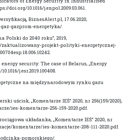
ndicators of Energy Security in Industrialised
s://doi.org/10.1016/j.enpol.2009.03.061.
syfikacją, BiznesAlert.pl, 17.06.2020,
ka-gaz-gazprom-energetyka/.
a Polski do 2040 roku”, 2019,
zaktualizowany-projekt-polityki-energetycznej-
500704esp.18.006.10242.
energy security: The case of Belarus, „Energy
/10.1016/j.esr.2019.100408.
rgetyczne na międzynarodowym rynku gazu
erski uścisk, „Komentarze IEŚ” 2020, nr 256(159/2020),
arze/ies-komentarze-256-159-2020.pdf.
rociągowa układanka, „Komentarze IEŚ” 2020, nr
likacje/komentarze/ies-komentarze-208-111-2020.pdf.
i-odcinka-pomorskiego/.