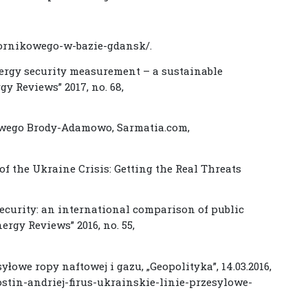
iornikowego-w-bazie-gdansk/.
Energy security measurement – a sustainable
y Reviews” 2017, no. 68,
owego Brody-Adamowo, Sarmatia.com,
f the Ukraine Crisis: Getting the Real Threats
 security: an international comparison of public
rgy Reviews” 2016, no. 55,
syłowe ropy naftowej i gazu, „Geopolityka”, 14.03.2016,
ostin-andriej-firus-ukrainskie-linie-przesylowe-