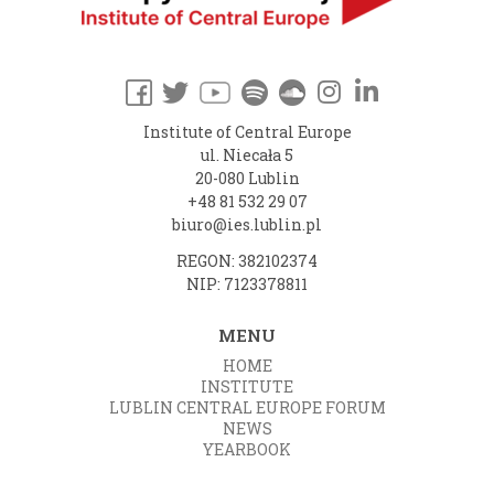
Institute of Central Europe
ul. Niecała 5
20-080 Lublin
+48 81 532 29 07
biuro@ies.lublin.pl
REGON: 382102374
NIP: 7123378811
MENU
HOME
INSTITUTE
LUBLIN CENTRAL EUROPE FORUM
NEWS
YEARBOOK