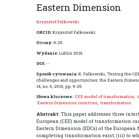
Eastern Dimension
Krzysztof Falkowski
ORCID:
Krzysztof Falkowski:
Strony:
9-25
Wydanie:
Lublin 2016
DOI:
--
Sposób cytowania:
K. Falkowski, ‘Testing the C
challenges and opportunities: the Eastern Dimensio
14, no. 6, 2016, pp. 9-25.
Słowa kluczowe:
CEE model of transformation
,
Eastern Dimension countries
,
transformation
Abstrakt:
This paper addresses three intert
European (CEE) model of transformation can 
Eastern Dimension (EDCs) of the European Ne
completing transformation exist; (iii) to w