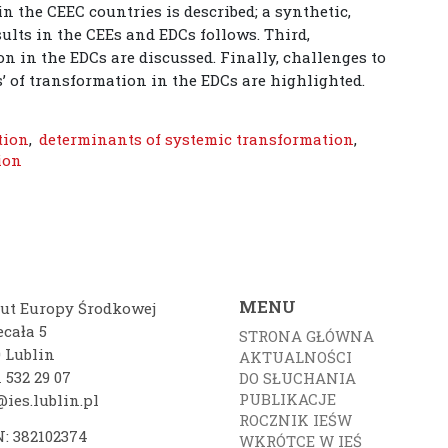
in the CEEC countries is described; a synthetic,
ults in the CEEs and EDCs follows. Third,
 in the EDCs are discussed. Finally, challenges to
s’ of transformation in the EDCs are highlighted.
tion
,
determinants of systemic transformation
,
ion
MENU
tut Europy Środkowej
ecała 5
STRONA GŁÓWNA
0 Lublin
AKTUALNOŚCI
 532 29 07
DO SŁUCHANIA
PUBLIKACJE
ies.lublin.pl
ROCZNIK IEŚW
: 382102374
WKRÓTCE W IEŚ