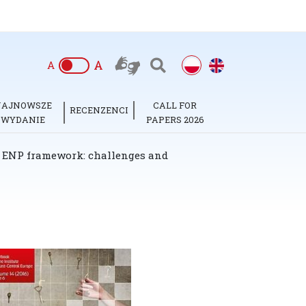
A
A
NAJNOWSZE
CALL FOR
RECENZENCI
WYDANIE
PAPERS 2026
he ENP framework: challenges and