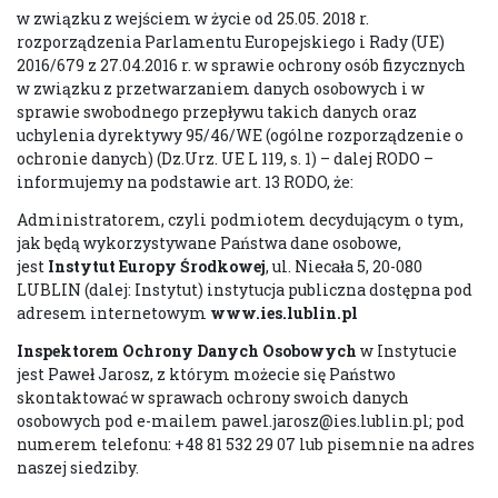
w związku z wejściem w życie od 25.05. 2018 r.
rozporządzenia Parlamentu Europejskiego i Rady (UE)
2016/679 z 27.04.2016 r. w sprawie ochrony osób fizycznych
w związku z przetwarzaniem danych osobowych i w
sprawie swobodnego przepływu takich danych oraz
uchylenia dyrektywy 95/46/WE (ogólne rozporządzenie o
ochronie danych) (Dz.Urz. UE L 119, s. 1) – dalej RODO –
informujemy na podstawie art. 13 RODO, że:
Administratorem, czyli podmiotem decydującym o tym,
jak będą wykorzystywane Państwa dane osobowe,
jest
Instytut Europy Środkowej
, ul. Niecała 5, 20-080
LUBLIN (dalej: Instytut) instytucja publiczna dostępna pod
adresem internetowym
www.ies.lublin.pl
Inspektorem Ochrony Danych Osobowych
w Instytucie
jest Paweł Jarosz, z którym możecie się Państwo
skontaktować w sprawach ochrony swoich danych
osobowych pod e-mailem pawel.jarosz@ies.lublin.pl; pod
numerem telefonu: +48 81 532 29 07 lub pisemnie na adres
naszej siedziby.