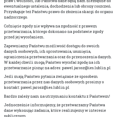
praw i wolności, lub Państwa dane będą nam niezbędne do
ewentualnego ustalenia, dochodzenia lub obrony roszczeń.
Przysługuje też Państwu prawo do złożenia skargi do organu
nadzorczego.
Cofnięcie zgody nie wpływa na zgodność z prawem
przetwarzania, którego dokonano na podstawie zgody
przed jej wycofaniem.
Zapewniamy Państwu możliwość dostępu do swoich
danych osobowych, ich sprostowania, usunięcia,
ograniczenia przetwarzania oraz do przenoszenia danych.
W każdej chwili mogą Państwo wycofać zgodę na ich
przetwarzanie pisząc na adres: pawel.jarosz@ies.lublin.pl
Jeśli mają Państwo pytania związane ze sposobem
przetwarzania przez nas danych osobowych prosimy o
kontakt: pawel.jarosz@ies.lublin.pl
Bardzo zależy nam na utrzymaniu kontaktu z Państwem!
Jednocześnie informujemy, że przetwarzamy Państwa
dane wykonując zadania, które realizujemy w interesie
publicznym.