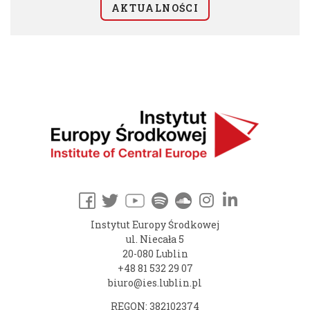
AKTUALNOŚCI
Instytut Europy Środkowej
ul. Niecała 5
20-080 Lublin
+48 81 532 29 07
biuro@ies.lublin.pl
REGON: 382102374