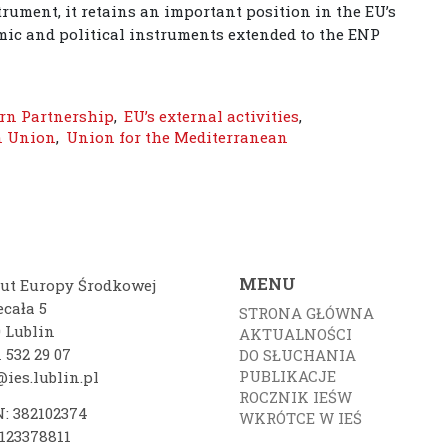
trument, it retains an important position in the EU’s
mic and political instruments extended to the ENP
rn Partnership
,
EU’s external activities
,
n Union
,
Union for the Mediterranean
MENU
tut Europy Środkowej
ecała 5
STRONA GŁÓWNA
0 Lublin
AKTUALNOŚCI
 532 29 07
DO SŁUCHANIA
PUBLIKACJE
ies.lublin.pl
ROCZNIK IEŚW
: 382102374
WKRÓTCE W IEŚ
7123378811