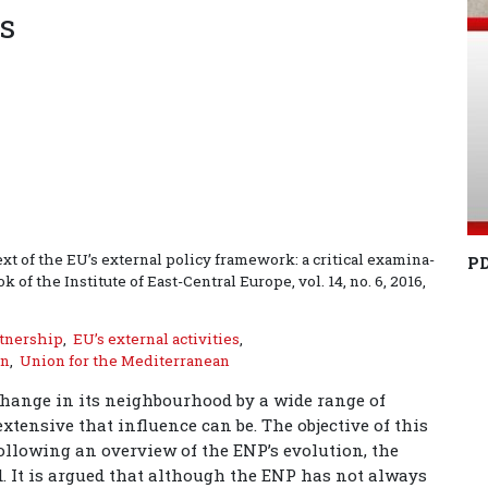
s
ext of the EU’s external policy framework: a critical examina-
P
of the Institute of East-Central Europe, vol. 14, no. 6, 2016,
rtnership
,
EU’s external activities
,
on
,
Union for the Mediterranean
change in its neighbourhood by a wide range of
tensive that influence can be. The objective of this
 following an overview of the ENP’s evolution, the
. It is argued that although the ENP has not always