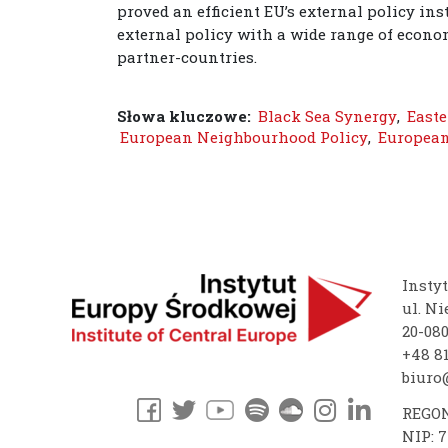
proved an efficient EU’s external policy ins
external policy with a wide range of econo
partner-countries.
Słowa kluczowe:
Black Sea Synergy
,
Easte
European Neighbourhood Policy
,
Europea
Insty
ul. Ni
20-08
+48 81
biuro@
REGON
NIP: 