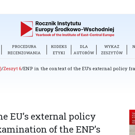
PROCEDURA
KODEKS
DLA
WYKAZ
RECENZOWANIA
ETYKI
AUTORÓW
ZESZYTÓW
)
/
Zeszyt 6
/
ENP in the context of the EU’s external policy f
he EU’s external policy
examination of the ENP’s