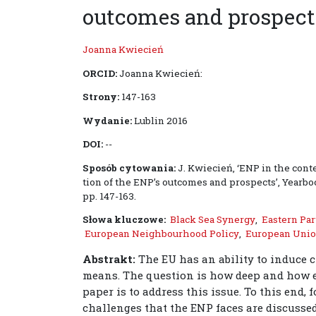
outcomes and prospect
Joanna Kwiecień
ORCID:
Joanna Kwiecień:
Strony:
147-163
Wydanie:
Lublin 2016
DOI:
--
Sposób cytowania:
J. Kwiecień, ‘ENP in the cont
tion of the ENP’s outcomes and prospects’, Yearbook 
pp. 147-163.
Słowa kluczowe:
Black Sea Synergy
,
Eastern Pa
European Neighbourhood Policy
,
European Uni
Abstrakt:
The EU has an ability to induce 
means. The question is how deep and how ex
paper is to address this issue. To this end,
challenges that the ENP faces are discussed