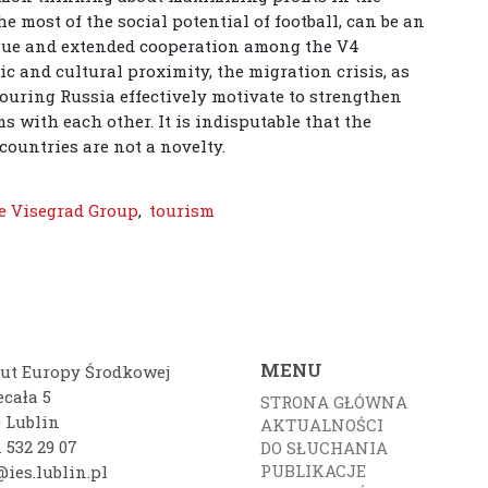
 most of the social potential of football, can be an
ogue and extended cooperation among the V4
c and cultural proximity, the migration crisis, as
bouring Russia effectively motivate to strengthen
 with each other. It is indisputable that the
countries are not a novelty.
e Visegrad Group
,
tourism
MENU
tut Europy Środkowej
ecała 5
STRONA GŁÓWNA
0 Lublin
AKTUALNOŚCI
 532 29 07
DO SŁUCHANIA
PUBLIKACJE
ies.lublin.pl