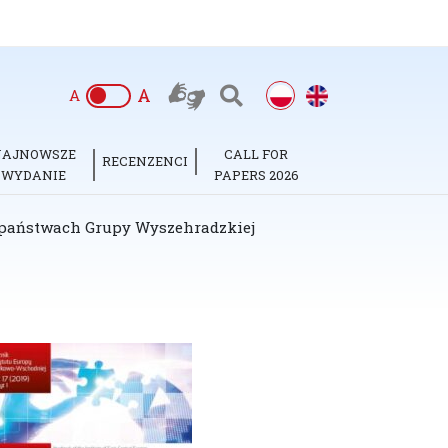
A
A
NAJNOWSZE
CALL FOR
RECENZENCI
WYDANIE
PAPERS 2026
 w państwach Grupy Wyszehradzkiej