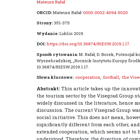
Mateusz Rafał
ORCID:
Mateusz Rafał:
0000-0002-4094-5020
Strony:
351-375
Wydanie:
Lublin 2019
DOI:
https://doi.org/10.36874/RIESW.2019.1.17.
Sposób cytowania:
M. Rafał, D. Borek, Potencjał 
Wyszehradzkiej, „Rocznik Instytutu Europy Środkow
10.36874/RIESW.2019.1.17.
Słowa kluczowe:
cooperation
,
football
,
the Vise
Abstrakt:
This article takes up the innovato
the tourism sector by the Visegrad Group sta
widely discussed in the literature, hence mo
discussion. The current Visegrad Group was 
social initiative. This does not mean, howev
significantly different from each other, and 
extended cooperation, which seems not to ha
understood. Therefore, the direction of co