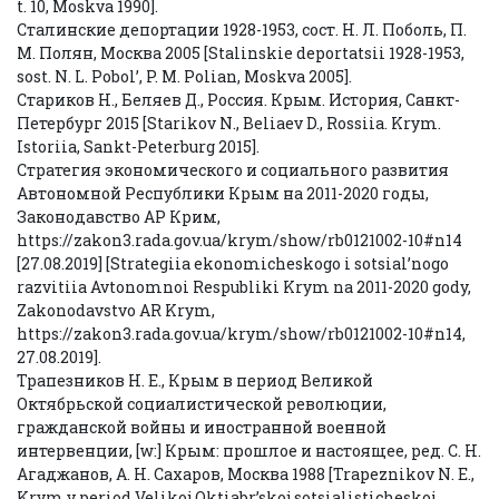
t. 10, Moskva 1990].
Сталинские депортации 1928-1953, сост. Н. Л. Поболь, П.
М. Полян, Москва 2005 [Stalinskie deportatsii 1928-1953,
sost. N. L. Pobol’, P. M. Polian, Moskva 2005].
Стариков Н., Беляев Д., Россия. Крым. История, Санкт-
Петербург 2015 [Starikov N., Beliaev D., Rossiia. Krym.
Istoriia, Sankt-Peterburg 2015].
Стратегия экономического и социального развития
Автономной Республики Крым на 2011-2020 годы,
Законодавство АР Крим,
https://zakon3.rada.gov.ua/krym/show/rb0121002-10#n14
[27.08.2019] [Strategiia ekonomicheskogo i sotsial’nogo
razvitiia Avtonomnoi Respubliki Krym na 2011-2020 gody,
Zakonodavstvo AR Krym,
https://zakon3.rada.gov.ua/krym/show/rb0121002-10#n14,
27.08.2019].
Трапезников Н. Е., Крым в период Великой
Октябрьской социалистической революции,
гражданской войны и иностранной военной
интервенции, [w:] Крым: прошлое и настоящее, ред. С. Н.
Агаджанов, А. Н. Сахаров, Москва 1988 [Trapeznikov N. E.,
Krym v period Velikoj Oktiabr’skoj sotsialisticheskoi