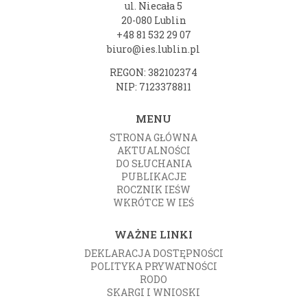
ul. Niecała 5
20-080 Lublin
+48 81 532 29 07
biuro@ies.lublin.pl
REGON: 382102374
NIP: 7123378811
MENU
STRONA GŁÓWNA
AKTUALNOŚCI
DO SŁUCHANIA
PUBLIKACJE
ROCZNIK IEŚW
WKRÓTCE W IEŚ
WAŻNE LINKI
DEKLARACJA DOSTĘPNOŚCI
POLITYKA PRYWATNOŚCI
RODO
SKARGI I WNIOSKI