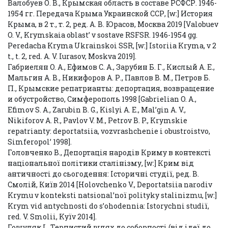
Валобуев О. В., Крымская область в составе РСФСР. 1946-
1954 гг. Передача Крыма Украинской ССР, [w:] История
Крыма, в 2 т., т. 2, ред. А. В. Юрасов, Москва 2019 [Valobuev
O. V., Krymskaia oblast’ v sostave RSFSR. 1946-1954 gg.
Peredacha Kryma Ukrainskoi SSR, [w:] Istoriia Kryma, v 2
t., t. 2, red. A. V. Iurasov, Moskva 2019].
Габриелян O. A., Ефимов С. А., Зарубин Б. Г., Кислый А. Е.,
Мальгин А. В., Никифоров А. Р., Павлов В. М., Петров Б.
П., Крымские репатрианты: депортация, возвращение
и обустройство, Симферополь 1998 [Gabrielian O. A.,
Efimov S. A., Zarubin B. G., Kislyi A. E., Mal’gin A. V.,
Nikiforov A. R., Pavlov V. M., Petrov B. P., Krymskie
repatrianty: deportatsiia, vozvrashchenie i obustroistvo,
Simferopol’ 1998].
Головченко В., Депортація народів Криму в контексті
національної політики сталінізму, [w:] Крим від
античності до сьогодення: Історичні студії, ред. В.
Смолій, Київ 2014 [Holovchenko V., Deportatsіia narodіv
Krymu v kontekstі natsіonal’noї polіtyky stalіnіzmu, [w:]
Krym vіd antychnostі do s’ohodennia: Іstorychnі studії,
red. V. Smolіi, Kyїv 2014].
Гошуляк І., Тернистий шлях до соборності (від ідеї до