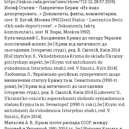
https://zakon.rada.gov.ua/laws/show/712-12, 28.07.2019].
Иосиф Сталин – Лаврентию Берии: «Их надо
депортировать…»: Документы, факты, комментарии,
сост. Н. Бугай, Москва 1992 [Iosif Stalin – Lavrentiiu Berii:
«Ikh nado deportirovat’…»: Dokumenty, fakty,
kommentarii, sost. N. Bugai, Moskva 1992].
Кульчицький С., Входження Криму до складу України:
політичний аспект, [w:] Крим від античності до
сьогодення: Історичні студії, ред. В. Смолій, Київ 2014
[Kul’chyts’kyi S., Vkhodzhennia Krymu do skladu Ukraїny:
polіtychnyi aspekt, [w:] Krym vіd antichnostі do
s’ohodennia: Іstorychnі studії, red. V. Smolіi, Kyїv 2014].
Любовець О., Українсько-російські суперечності щодо
визначення статусу Криму та м. Севастополь (1990-ті
роки), [w:] Крим від античності до сьогодення:
Історичні студії, ред. В. Смолій, Київ 2014 [Liubovets’ O.,
Ukraїns’ko-rosіis’kі superechnostі shchodo vyznachennia
statusu Krymu ta m. Sevastopol’ (1990-tі roki), [w:] Krym vіd
antichnostі do s’ohodennia: Іstorychnі studії, red. V.
Smolіi, Kyїv 2014].
Мальгин А. В., Крым после распада СССР: между
Россией и Украиной. 1991-2004 гг., [w:] История Крыма, в