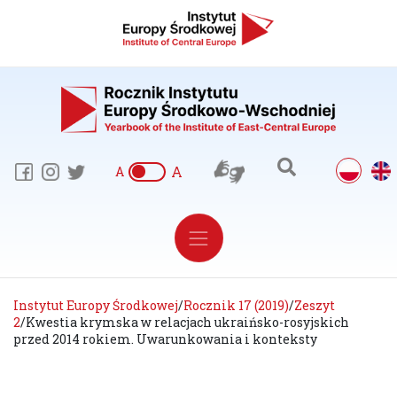
A
A
Instytut Europy Środkowej
/
Rocznik 17 (2019)
/
Zeszyt
2
/
Kwestia krymska w relacjach ukraińsko-rosyjskich
przed 2014 rokiem. Uwarunkowania i konteksty