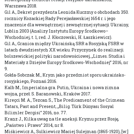
Warszawa 2018.
Gil A., Dekret prezydenta Leonida Kuczmy o obchodach 350.
rocznicy Kozackiej Rady Perejasławskiej 1654 r. i jego
znaczenie dla wewnętrznej i zewnętrznej sytuacji Ukrainy,
Lublin 2003 (Analizy Instytutu Europy Środkowo–
Wschodniej, t. 1, red. J. Kłoczowski, H. Łaszkiewicz).
Gil A., Granica między Ukraińską SRR a Rosyjską FSRR w
latach dwudziestych XX wieku. Przyczynek do realizacji
bolszewickiej polityki narodowościowej, „Limes. Studia i
Materiały z Dziejów Europy Środkowo-Wschodniej” 2016, nr
9.
Gołda-Sobczak M., Krym jako przedmiot sporu ukraińsko-
rosyjskiego, Poznań 2016.
Kalb M., Imperialna gra. Putin, Ukraina i nowa zimna
wojna, przeł. S. Baranowski, Kraków 2017.
Kireçci M. A., Tezcan S., The Predicament of the Crimean
Tatars, Past and Present, „Bilig. Türk Dünyası Sosyal
Bilimler Dergisi” 2016, no. 77.
Kranz J., Kilka uwag na tle aneksji Krymu przez Rosję,
„Państwo i Prawo” 2014, nr 8.
Miśkiewicz A., Sulkiewicz Maciej Sulejman (1865-1920), [w:]