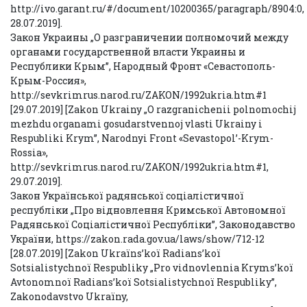
http://ivo.garant.ru/#/document/10200365/paragraph/8904:0,
28.07.2019].
Закон Украины „О разграничении полномочий между
органами государственной власти Украины и
Республики Крым”, Народный Фронт «Севастополь-
Крым-Россия»,
http://sevkrimrus.narod.ru/ZAKON/1992ukria.htm#1
[29.07.2019] [Zakon Ukrainy „O razgranichenii polnomochij
mezhdu organami gosudarstvennoj vlasti Ukrainy i
Respubliki Krym”, Narodnyi Front «Sevastopol’-Krym-
Rossia»,
http://sevkrimrus.narod.ru/ZAKON/1992ukria.htm#1,
29.07.2019].
Закон Української радянської соціалістичної
республіки „Про відновлення Кримської Автономної
Радянської Соціалістичної Республіки”, Законодавство
України, https://zakon.rada.gov.ua/laws/show/712-12
[28.07.2019] [Zakon Ukraїns’koї Radians’koї
Sotsіalіstychnoї Respublіky „Pro vіdnovlennia Kryms’koї
Avtonomnoї Radians’koї Sotsіalіstychnoї Respublіky”,
Zakonodavstvo Ukraїny,