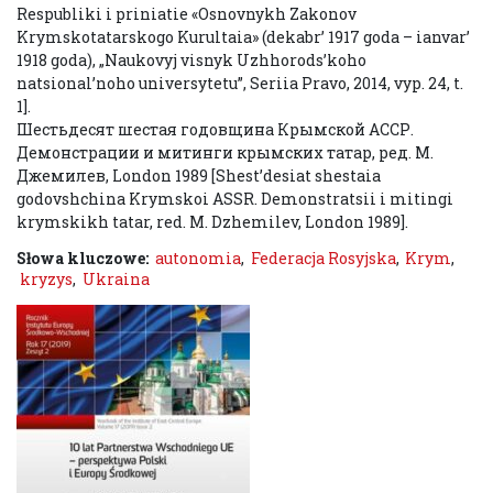
Respubliki i priniatie «Osnovnykh Zakonov
Krymskotatarskogo Kurultaia» (dekabr’ 1917 goda – ianvar’
1918 goda), „Naukovyj vіsnyk Uzhhorods’koho
natsіonal’noho unіversytetu”, Serіia Pravo, 2014, vyp. 24, t.
1].
Шестьдесят шестая годовщина Крымской АССР.
Демонстрации и митинги крымских татар, ред. М.
Джемилев, London 1989 [Shest’desiat shestaia
godovshchina Krymskoi ASSR. Demonstratsii i mitingi
krymskikh tatar, red. M. Dzhemilev, London 1989].
Słowa kluczowe:
autonomia
,
Federacja Rosyjska
,
Krym
,
kryzys
,
Ukraina