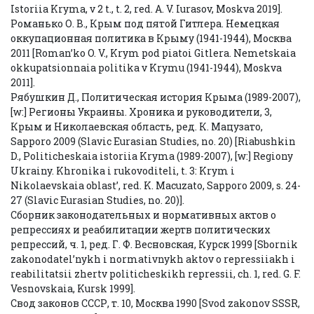
Istoriia Kryma, v 2 t., t. 2, red. A. V. Iurasov, Moskva 2019].
Романько О. В., Крым под пятой Гитлера. Немецкая
оккупационная политика в Крыму (1941-1944), Москва
2011 [Roman’ko O. V., Krym pod piatoi Gitlera. Nemetskaia
okkupatsionnaia politika v Krymu (1941-1944), Moskva
2011].
Рябушкин Д., Политическая история Крыма (1989-2007),
[w:] Регионы Украины. Хроника и руководители, 3,
Крым и Николаевская область, ред. К. Мацузато,
Sapporo 2009 (Slavic Eurasian Studies, no. 20) [Riabushkin
D., Politicheskaia istoriia Kryma (1989-2007), [w:] Regiony
Ukrainy. Khronika i rukovoditeli, t. 3: Krym i
Nikolaevskaia oblast’, red. K. Macuzato, Sapporo 2009, s. 24-
27 (Slavic Eurasian Studies, no. 20)].
Сборник законодательных и нормативных актов о
репрессиях и реабилитации жертв политических
репрессий, ч. 1, ред. Г. Ф. Весновская, Курск 1999 [Sbornik
zakonodatel’nykh i normativnykh aktov o repressiiakh i
reabilitatsii zhertv politicheskikh repressii, ch. 1, red. G. F.
Vesnovskaia, Kursk 1999].
Свод законов СССР, т. 10, Москва 1990 [Svod zakonov SSSR,