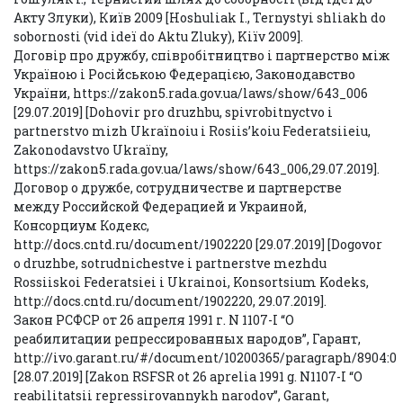
Акту Злуки), Київ 2009 [Hoshuliak І., Ternystyi shliakh do
sobornostі (vіd іdeї do Aktu Zluky), Kiїv 2009].
Договір про дружбу, співробітництво і партнерство між
Україною і Російською Федерацією, Законодавство
України, https://zakon5.rada.gov.ua/laws/show/643_006
[29.07.2019] [Dohovіr pro druzhbu, spіvrobіtnyctvo і
partnerstvo mіzh Ukraїnoiu і Rosіis’koiu Federatsіieiu,
Zakonodavstvo Ukraїny,
https://zakon5.rada.gov.ua/laws/show/643_006,29.07.2019].
Договор о дружбе, сотрудничестве и партнерстве
между Российской Федерацией и Украиной,
Консорциум Кодекс,
http://docs.cntd.ru/document/1902220 [29.07.2019] [Dogovor
o druzhbe, sotrudnichestve i partnerstve mezhdu
Rossiiskoi Federatsiei i Ukrainoi, Konsortsium Kodeks,
http://docs.cntd.ru/document/1902220, 29.07.2019].
Закон РСФСР от 26 апреля 1991 г. N 1107-I “О
реабилитации репрессированных народов”, Гарант,
http://ivo.garant.ru/#/document/10200365/paragraph/8904:0
[28.07.2019] [Zakon RSFSR ot 26 aprelia 1991 g. N1107-I “O
reabilitatsii repressirovannykh narodov”, Garant,