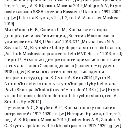
2 т., т. 2, ред. А. В. Юрасов, Москва 2019 [Mal’gin A. V., Krym
posle raspada SSSR: mezhdu Rossiei i Ukrainoi. 1991-2004
gg., [w:] Istoriia Kryma, v 2 t., t. 2, red. A. V. Iurasov, Moskva
2019].
Михайлова Н. В., Савина Л. М., Крымские татары:
депортация и реабилитация, „Вестник Московского
университета МВД России” 2015, № 1 [Mikhailova N. V.,
Savina L. M., Krymskie tatary: deportatsiia i reabilitaciia,
„Vestnik Moskovskogo universiteta MVD Rossii” 2015, no. 1].
Пиріг Р., Німецькі детермінанти кримської політики
гетьмана Павла Скоропадського (травень – грудень
1918 р.), [w:] Крим від античності до сьогодення:
Історичні студії, ред. В. Смолій, Київ 2014 [Pyrіh R.,
Nіmets’kі determіnanty kryms’koї polіtyky het’mana
Pavla Skoropads’koho (traven’ – hruden’ 1918 r.), [w:] Krym
vіd antichnostі do s’ohodennia: Іstorychnі studії, red. V.
Smolіi, Kyїv 2014].
Пученков А. С., Зарубин В. Г., Крым в эпоху «великих
потрясений». 1917-1920 гг., [w:] История Крыма, в 2 т., т. 2,
ред. А. В. Юрасов, Москва 2019 [Puchenkov A. S., Zarubin V.
G., Krym v epokhu «velikikh potrjasenii». 1917-1920 gg., [w:]