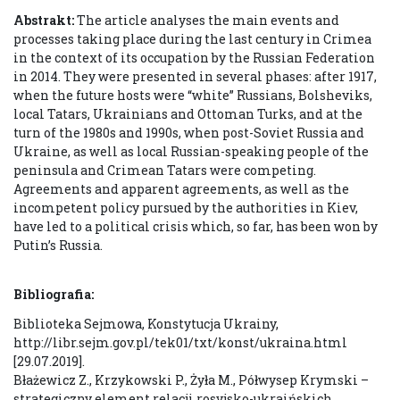
Abstrakt:
The article analyses the main events and
processes taking place during the last century in Crimea
in the context of its occupation by the Russian Federation
in 2014. They were presented in several phases: after 1917,
when the future hosts were “white” Russians, Bolsheviks,
local Tatars, Ukrainians and Ottoman Turks, and at the
turn of the 1980s and 1990s, when post-Soviet Russia and
Ukraine, as well as local Russian-speaking people of the
peninsula and Crimean Tatars were competing.
Agreements and apparent agreements, as well as the
incompetent policy pursued by the authorities in Kiev,
have led to a political crisis which, so far, has been won by
Putin’s Russia.
Bibliografia:
Biblioteka Sejmowa, Konstytucja Ukrainy,
http://libr.sejm.gov.pl/tek01/txt/konst/ukraina.html
[29.07.2019].
Błażewicz Z., Krzykowski P., Żyła M., Półwysep Krymski –
strategiczny element relacji rosyjsko-ukraińskich,