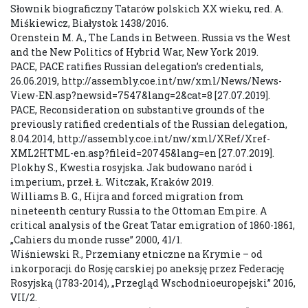
Słownik biograficzny Tatarów polskich XX wieku, red. A.
Miśkiewicz, Białystok 1438/2016.
Orenstein M. A., The Lands in Between. Russia vs the West
and the New Politics of Hybrid War, New York 2019.
PACE, PACE ratifies Russian delegation’s credentials,
26.06.2019, http://assembly.coe.int/nw/xml/News/News-
View-EN.asp?newsid=7547&lang=2&cat=8 [27.07.2019].
PACE, Reconsideration on substantive grounds of the
previously ratified credentials of the Russian delegation,
8.04.2014, http://assembly.coe.int/nw/xml/XRef/Xref-
XML2HTML-en.asp?fileid=20745&lang=en [27.07.2019].
Plokhy S., Kwestia rosyjska. Jak budowano naród i
imperium, przeł. Ł. Witczak, Kraków 2019.
Williams B. G., Hijra and forced migration from
nineteenth century Russia to the Ottoman Empire. A
critical analysis of the Great Tatar emigration of 1860-1861,
„Cahiers du monde russe” 2000, 41/1.
Wiśniewski R., Przemiany etniczne na Krymie – od
inkorporacji do Rosję carskiej po aneksję przez Federację
Rosyjską (1783-2014), „Przegląd Wschodnioeuropejski” 2016,
VII/2.