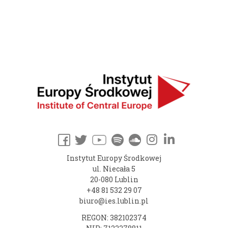
Instytut Europy Środkowej
ul. Niecała 5
20-080 Lublin
+48 81 532 29 07
biuro@ies.lublin.pl
REGON: 382102374