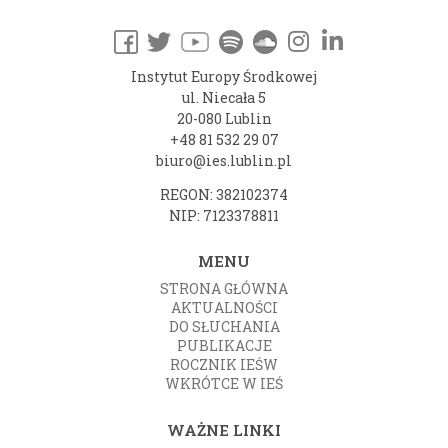
Instytut Europy Środkowej
ul. Niecała 5
20-080 Lublin
+48 81 532 29 07
biuro@ies.lublin.pl
REGON: 382102374
NIP: 7123378811
MENU
STRONA GŁÓWNA
AKTUALNOŚCI
DO SŁUCHANIA
PUBLIKACJE
ROCZNIK IEŚW
WKRÓTCE W IEŚ
WAŻNE LINKI