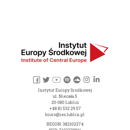
Instytut Europy Środkowej
ul. Niecała 5
20-080 Lublin
+48 81 532 29 07
biuro@ies.lublin.pl
REGON: 382102374