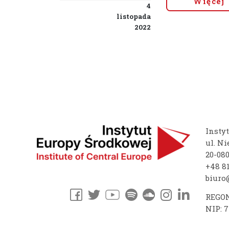
Więcej
4
listopada
2022
Insty
ul. Ni
20-08
+48 81
biuro@
REGON
NIP: 