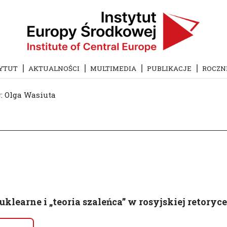
YTUT
AKTUALNOŚCI
MULTIMEDIA
PUBLIKACJE
ROCZN
: Olga Wasiuta
klearne i „teoria szaleńca” w rosyjskiej retoryc