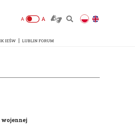
A
A
IK IEŚW
LUBLIN FORUM
e wojennej