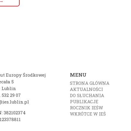
 →
MENU
tut Europy Środkowej
ecała 5
STRONA GŁÓWNA
0 Lublin
AKTUALNOŚCI
 532 29 07
DO SŁUCHANIA
PUBLIKACJE
ies.lublin.pl
ROCZNIK IEŚW
: 382102374
WKRÓTCE W IEŚ
7123378811