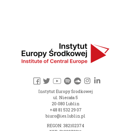
Instytut Europy Środkowej
ul. Niecała 5
20-080 Lublin
+48 81 532 29 07
biuro@ies.lublin.pl
REGON: 382102374