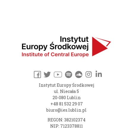
Instytut Europy Środkowej
ul. Niecała 5
20-080 Lublin
+48 81 532 29 07
biuro@ies.lublin.pl
REGON: 382102374
NIP: 7123378811