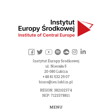
Instytut Europy Środkowej
ul. Niecała 5
20-080 Lublin
+48 81 532 29 07
biuro@ies.lublin.pl
REGON: 382102374
NIP: 7123378811
MENU