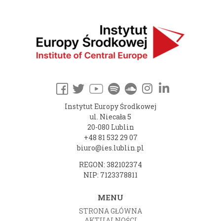
Instytut Europy Środkowej
ul. Niecała 5
20-080 Lublin
+48 81 532 29 07
biuro@ies.lublin.pl
REGON: 382102374
NIP: 7123378811
MENU
STRONA GŁÓWNA
AKTUALNOŚCI