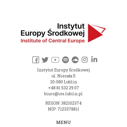
Instytut Europy Środkowej
ul. Niecała 5
20-080 Lublin
+48 81 532 29 07
biuro@ies.lublin.pl
REGON: 382102374
NIP: 7123378811
MENU