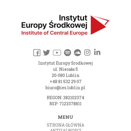
Instytut Europy Środkowej
ul. Niecała 5
20-080 Lublin
+48 81 532 29 07
biuro@ies.lublin.pl
REGON: 382102374
NIP: 7123378811
MENU
STRONA GŁÓWNA
AKTUALNOŚCI