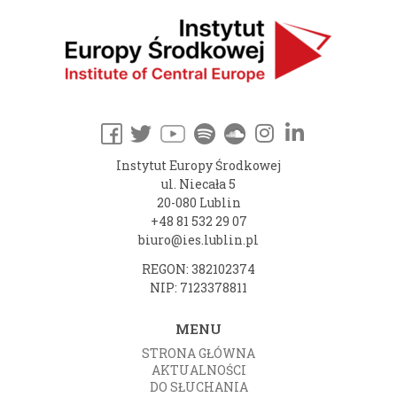
Instytut Europy Środkowej
ul. Niecała 5
20-080 Lublin
+48 81 532 29 07
biuro@ies.lublin.pl
REGON: 382102374
NIP: 7123378811
MENU
STRONA GŁÓWNA
AKTUALNOŚCI
DO SŁUCHANIA