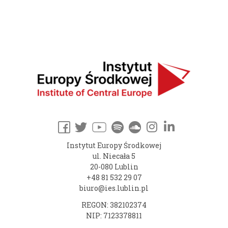
Instytut Europy Środkowej
ul. Niecała 5
20-080 Lublin
+48 81 532 29 07
biuro@ies.lublin.pl
REGON: 382102374
NIP: 7123378811