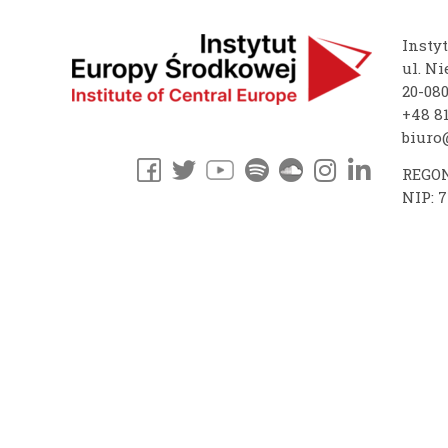
Insty
ul. Ni
20-08
+48 81
biuro@
REGON
NIP: 