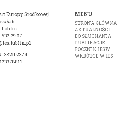
MENU
tut Europy Środkowej
ecała 5
STRONA GŁÓWNA
0 Lublin
AKTUALNOŚCI
 532 29 07
DO SŁUCHANIA
PUBLIKACJE
ies.lublin.pl
ROCZNIK IEŚW
: 382102374
WKRÓTCE W IEŚ
7123378811