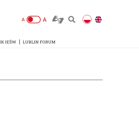
A
A
IK IEŚW
LUBLIN FORUM