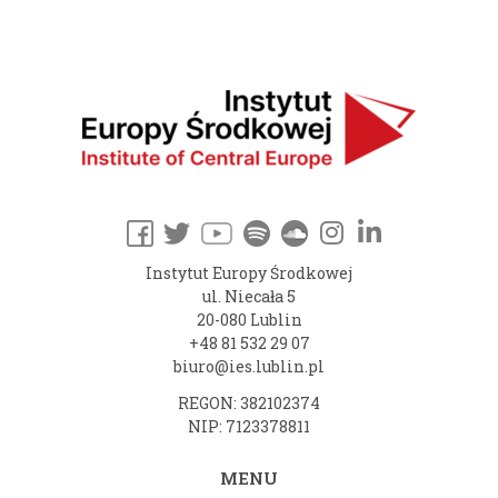
Instytut Europy Środkowej
ul. Niecała 5
20-080 Lublin
+48 81 532 29 07
biuro@ies.lublin.pl
REGON: 382102374
NIP: 7123378811
MENU