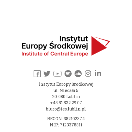
Instytut Europy Środkowej
ul. Niecała 5
20-080 Lublin
+48 81 532 29 07
biuro@ies.lublin.pl
REGON: 382102374
NIP: 7123378811