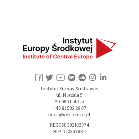
Instytut Europy Środkowej
ul. Niecała 5
20-080 Lublin
+48 81 532 29 07
biuro@ies.lublin.pl
REGON: 382102374
NIP: 7123378811