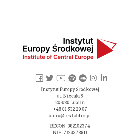
Instytut Europy Środkowej
ul. Niecała 5
20-080 Lublin
+48 81 532 29 07
biuro@ies.lublin.pl
REGON: 382102374
NIP: 7123378811