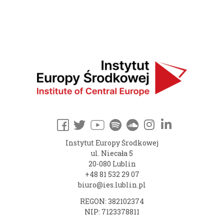
Instytut Europy Środkowej
ul. Niecała 5
20-080 Lublin
+48 81 532 29 07
biuro@ies.lublin.pl
REGON: 382102374
NIP: 7123378811