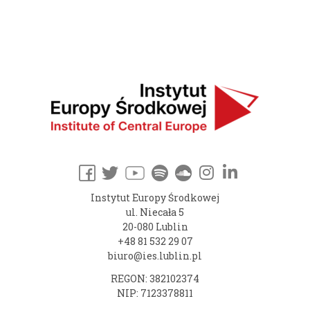
Instytut Europy Środkowej
ul. Niecała 5
20-080 Lublin
+48 81 532 29 07
biuro@ies.lublin.pl
REGON: 382102374
NIP: 7123378811