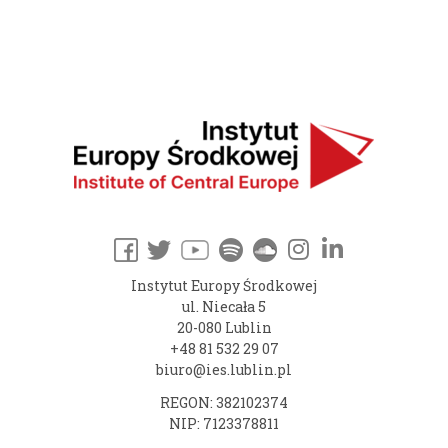
Instytut Europy Środkowej
ul. Niecała 5
20-080 Lublin
+48 81 532 29 07
biuro@ies.lublin.pl
REGON: 382102374
NIP: 7123378811