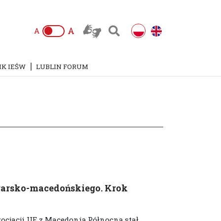
A
A
IK IEŚW
LUBLIN FORUM
garsko-macedońskiego. Krok
ocjacji UE z Macedonią Północną stał