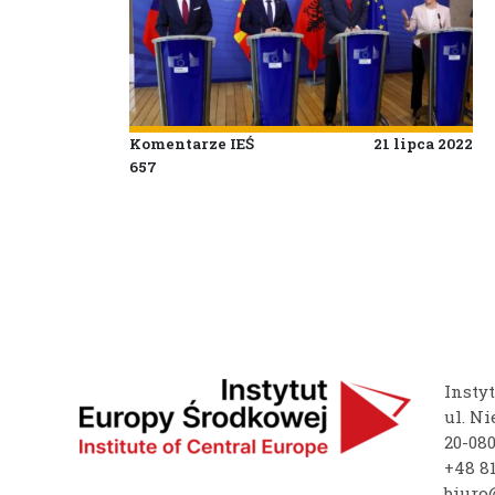
Komentarze IEŚ
21 lipca 2022
657
Insty
ul. Ni
20-08
+48 81
biuro@