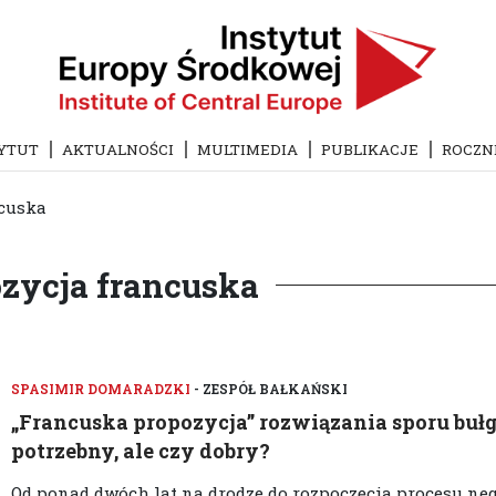
YTUT
AKTUALNOŚCI
MULTIMEDIA
PUBLIKACJE
ROCZN
ncuska
zycja francuska
SPASIMIR DOMARADZKI
- ZESPÓŁ BAŁKAŃSKI
„Francuska propozycja” rozwiązania sporu buł
potrzebny, ale czy dobry?
Od ponad dwóch lat na drodze do rozpoczęcia procesu neg