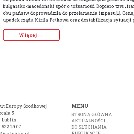
bułgarsko-macedoński spór o tożsamość. Dopiero tzw. „f
obu państw doprowadziła do przełamania impasu[1]. Ceną 
upadek rządu Kiriła Petkowa oraz destabilizacja sytuacji p
Więcej →
MENU
tut Europy Środkowej
ecała 5
STRONA GŁÓWNA
0 Lublin
AKTUALNOŚCI
 532 29 07
DO SŁUCHANIA
PUBLIKACJE
ies.lublin.pl