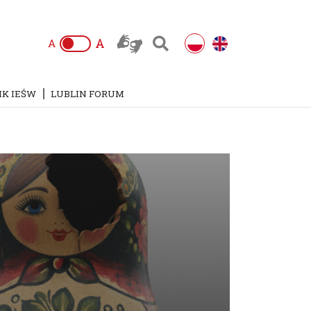
A
A
IK IEŚW
LUBLIN FORUM