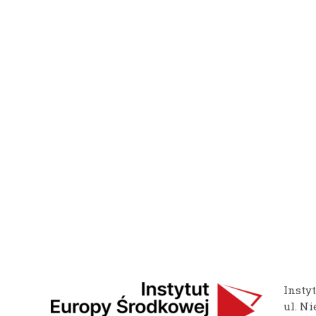
Insty
ul. Ni