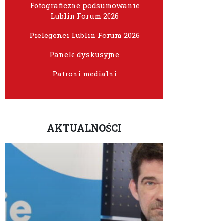
Fotograficzne podsumowanie
Lublin Forum 2026
Prelegenci Lublin Forum 2026
Panele dyskusyjne
Patroni medialni
AKTUALNOŚCI