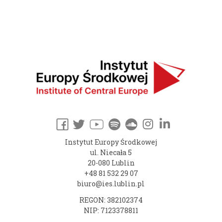
Instytut Europy Środkowej
ul. Niecała 5
20-080 Lublin
+48 81 532 29 07
biuro@ies.lublin.pl
REGON: 382102374
NIP: 7123378811