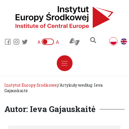
A
A
Instytut Europy Środkowej
/
Artykuły według: Ieva
Gajauskaitė
Autor: Ieva Gajauskaitė