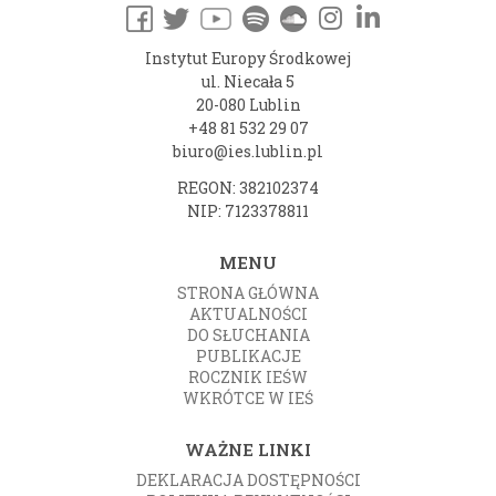
Instytut Europy Środkowej
ul. Niecała 5
20-080 Lublin
+48 81 532 29 07
biuro@ies.lublin.pl
REGON: 382102374
NIP: 7123378811
MENU
STRONA GŁÓWNA
AKTUALNOŚCI
DO SŁUCHANIA
PUBLIKACJE
ROCZNIK IEŚW
WKRÓTCE W IEŚ
WAŻNE LINKI
DEKLARACJA DOSTĘPNOŚCI