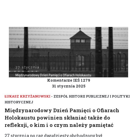
ZESPÓŁ HISTORII PUBLICZNEJ I POLITYKI
HISTORYCZNEJ
Komentarze IEŚ 1279
31 stycznia 2025
ŁUKASZ KRZYŻANOWSKI
- ZESPÓŁ HISTORII PUBLICZNEJ I POLITYKI
HISTORYCZNEJ
Międzynarodowy Dzień Pamięci o Ofiarach
Holokaustu powinien skłaniać także do
refleksji, o kim i o czym należy pamiętać
27 stycznia po raz dwudziesty obchodzony był