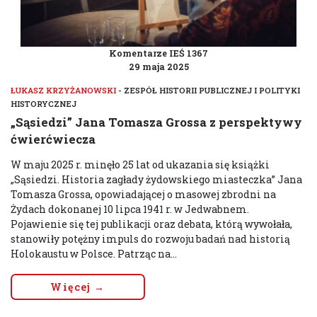
Komentarze IEŚ 1367
29 maja 2025
ŁUKASZ KRZYŻANOWSKI
- ZESPÓŁ HISTORII PUBLICZNEJ I POLITYKI
HISTORYCZNEJ
„Sąsiedzi” Jana Tomasza Grossa z perspektywy
ćwierćwiecza
W maju 2025 r. minęło 25 lat od ukazania się książki
„Sąsiedzi. Historia zagłady żydowskiego miasteczka” Jana
Tomasza Grossa, opowiadającej o masowej zbrodni na
Żydach dokonanej 10 lipca 1941 r. w Jedwabnem.
Pojawienie się tej publikacji oraz debata, którą wywołała,
stanowiły potężny impuls do rozwoju badań nad historią
Holokaustu w Polsce. Patrząc na...
Więcej →